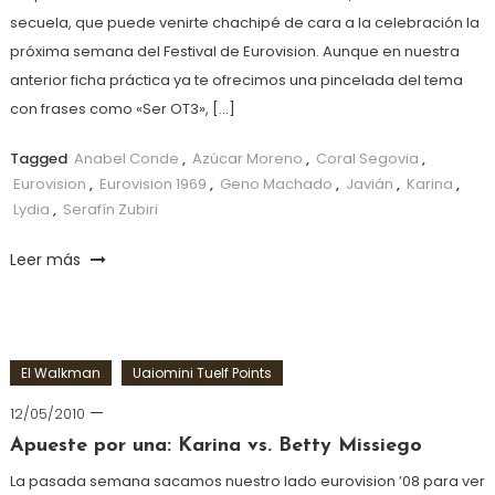
secuela, que puede venirte chachipé de cara a la celebración la
próxima semana del Festival de Eurovision. Aunque en nuestra
anterior ficha práctica ya te ofrecimos una pincelada del tema
con frases como «Ser OT3», […]
Tagged
Anabel Conde
,
Azúcar Moreno
,
Coral Segovia
,
Eurovision
,
Eurovision 1969
,
Geno Machado
,
Javián
,
Karina
,
Lydia
,
Serafín Zubiri
Leer más
El Walkman
Uaiomini Tuelf Points
12/05/2010
Apueste por una: Karina vs. Betty Missiego
La pasada semana sacamos nuestro lado eurovision ’08 para ver