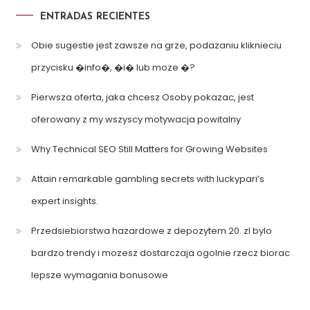
ENTRADAS RECIENTES
Obie sugestie jest zawsze na grze, podazaniu kliknieciu
przycisku �info�, �i� lub moze �?
Pierwsza oferta, jaka chcesz Osoby pokazac, jest
oferowany z my wszyscy motywacja powitalny
Why Technical SEO Still Matters for Growing Websites
Attain remarkable gambling secrets with luckypari’s
expert insights.
Przedsiebiorstwa hazardowe z depozytem 20. zl bylo
bardzo trendy i mozesz dostarczaja ogolnie rzecz biorac
lepsze wymagania bonusowe