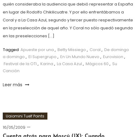
quién consideraba la audiencia que debió representar a España
en lugar de Rodolfo Chikilicuatre. Y por ello enfrentábamos a
Coral y a La Casa Azul, segundo y tercer puesto respectivamente
en la preselección de aquel año. Y Coral no sólo quedó segunda
en las preselecciones […]
Tagged
Apueste por una
,
Betty Missiego
,
Coral
,
De domingo
a domingo
,
El Supergrupo
,
En Un Mundo Nuevo
,
Eurovision
,
Festival de la OTI
,
Karina
,
La Casa Azul
,
Mágicos 60
,
Su
Canción
Leer más
Uaiomini Tuelf Points
16/05/2009
Cuenta atrás para Moscú (IX): Cuando