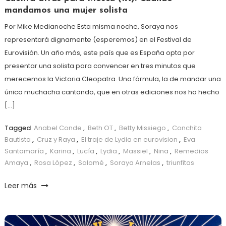
mandamos una mujer solista
Por Mike Medianoche Esta misma noche, Soraya nos
representará dignamente (esperemos) en el Festival de
Eurovisión. Un año más, este país que es España opta por
presentar una solista para convencer en tres minutos que
merecemos la Victoria Cleopatra. Una fórmula, la de mandar una
única muchacha cantando, que en otras ediciones nos ha hecho
[…]
Tagged
Anabel Conde
,
Beth OT
,
Betty Missiego
,
Conchita
Bautista
,
Cruz y Raya
,
El traje de Lydia en eurovision
,
Eva
Santamaría
,
Karina
,
Lucía
,
Lydia
,
Massiel
,
Nina
,
Remedios
Amaya
,
Rosa López
,
Salomé
,
Soraya Arnelas
,
triunfitas
Leer más