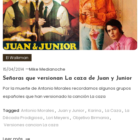
El Walkman
15/04/2014
Mike Medianoche
Señoras que versionan La caza de Juan y Junior
Por la muerte de Antonio Morales recordamos algunos grupos
españoles que han versionado la canción La caza
Tagged
Antonio Morales
,
Juan y Junior
,
Karina
,
La Caza
,
La
Década Prodigiosa
,
Lori Meyers
,
Objetivo Birmania
,
Versiones cancion La caza
Leer más