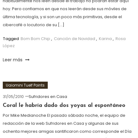
habitualmente nos leen desde el trabajo no podrán estar aquí
hoy. Pero confiamos en que nos leerán desde sus móviles de
última tecnología, y si son un poco más primitivas, desde el
cibercafé o locutorio de su […]
Tagged
Bom Bom Chip
,
Canción de Navidad
,
Karina
,
Rosa
López
Leer más
Uaiomini Tuelf Points
31/05/2010
Sufridores en Casa
Coral le habría dado dos yoyas al espontáneo
Por Mike Medianoche El pasado sábado noche, el equipo de
redacción de la web Sufridores en Casa y algunas de sus
ochenta mejores amigas santificaron como corresponde el Día