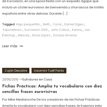
de Eurovision, en una lujosa fiesta con un exquisito ágape que
incluía un cóctel eurovisivo de bienvenida y churrascos de tortilla
española entre otras delicias. Durante […]
Tagged
Algo pequeñito
,
Beth
,
Coral
,
Daniel Diges
,
Espontáneo
,
Eurovision 2010
,
John Cobra
,
Karina
,
Las
Ketchup
,
Melody
,
Rosa López
,
Soraya Arnelas
Leer más
Cajón Desastre
Uaiomini Tuelf Points
21/05/2010
Sufridores en Casa
Fichas Prácticas: Amplía tu vocabulario con diez
sencillas frases eurovisivas
Por Mike Medianoche De los creadores de las Fichas Prácticas:
Amplía tu vocabulario con diez sencillas frases, te traemos esta