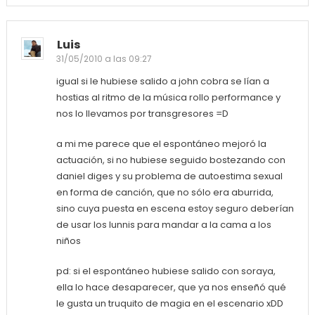
Luis
31/05/2010 a las 09:27
igual si le hubiese salido a john cobra se lían a
hostias al ritmo de la música rollo performance y
nos lo llevamos por transgresores =D
a mi me parece que el espontáneo mejoró la
actuación, si no hubiese seguido bostezando con
daniel diges y su problema de autoestima sexual
en forma de canción, que no sólo era aburrida,
sino cuya puesta en escena estoy seguro deberían
de usar los lunnis para mandar a la cama a los
niños
pd: si el espontáneo hubiese salido con soraya,
ella lo hace desaparecer, que ya nos enseñó qué
le gusta un truquito de magia en el escenario xDD