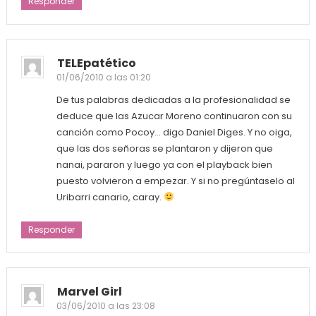
Responder
TELEpatético
01/06/2010 a las 01:20
De tus palabras dedicadas a la profesionalidad se
deduce que las Azucar Moreno continuaron con su
canción como Pocoy… digo Daniel Diges. Y no oiga,
que las dos señoras se plantaron y dijeron que
nanai, pararon y luego ya con el playback bien
puesto volvieron a empezar. Y si no pregúntaselo al
Uribarri canario, caray.
Responder
Marvel Girl
03/06/2010 a las 23:08