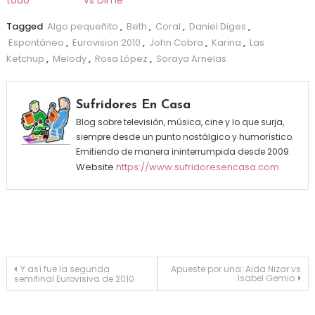
todo
vs Dime
Tagged
Algo pequeñito
,
Beth
,
Coral
,
Daniel Diges
,
Espontáneo
,
Eurovision 2010
,
John Cobra
,
Karina
,
Las
Ketchup
,
Melody
,
Rosa López
,
Soraya Arnelas
Sufridores En Casa
Blog sobre televisión, música, cine y lo que surja,
siempre desde un punto nostálgico y humorístico.
Emitiendo de manera ininterrumpida desde 2009.
Website
https://www.sufridoresencasa.com
Navegación de entradas
Y así fue la segunda
Apueste por una: Aida Nizar vs
Isabel Gemio
semifinal Eurovisiva de 2010