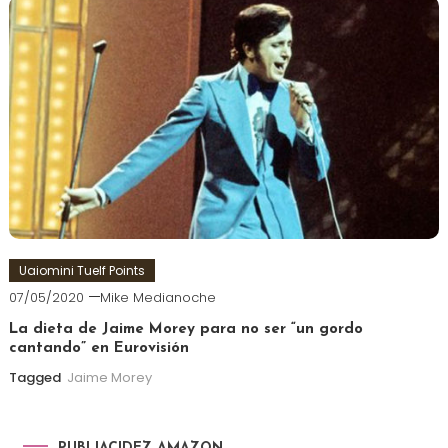
Uaiomini Tuelf Points
07/05/2020
Mike Medianoche
La dieta de Jaime Morey para no ser “un gordo
cantando” en Eurovisión
Tagged
Jaime Morey