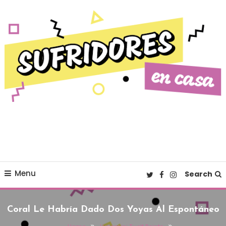
Skip To Content
Cultura pop made in Spain
Sufridores en casa
Menu
Search
Coral Le Habría Dado Dos Yoyas Al Espontáneo