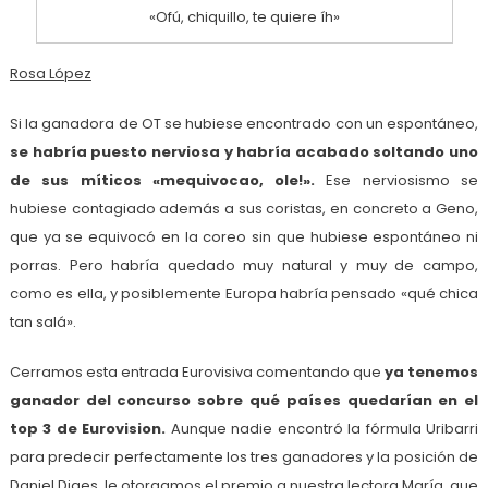
«Ofú, chiquillo, te quiere íh»
Rosa López
Si la ganadora de OT se hubiese encontrado con un espontáneo,
se habría puesto nerviosa y habría acabado soltando uno
de sus míticos «mequivocao, ole!».
Ese nerviosismo se
hubiese contagiado además a sus coristas, en concreto a Geno,
que ya se equivocó en la coreo sin que hubiese espontáneo ni
porras. Pero habría quedado muy natural y muy de campo,
como es ella, y posiblemente Europa habría pensado «qué chica
tan salá».
Cerramos esta entrada Eurovisiva comentando que
ya tenemos
ganador del concurso sobre qué países quedarían en el
top 3 de Eurovision.
Aunque nadie encontró la fórmula Uribarri
para predecir perfectamente los tres ganadores y la posición de
Daniel Diges, le otorgamos el premio a nuestra lectora María, que