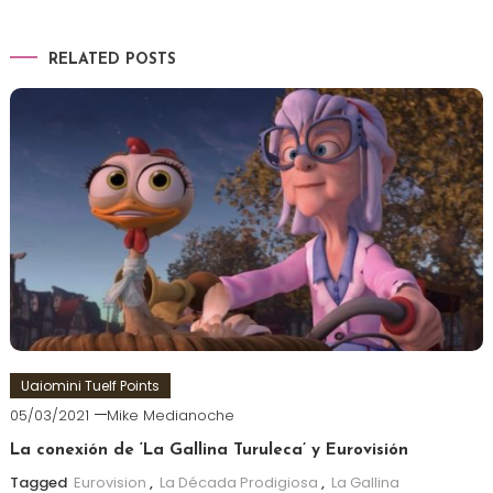
RELATED POSTS
Uaiomini Tuelf Points
05/03/2021
Mike Medianoche
La conexión de ‘La Gallina Turuleca’ y Eurovisión
Tagged
Eurovision
,
La Década Prodigiosa
,
La Gallina