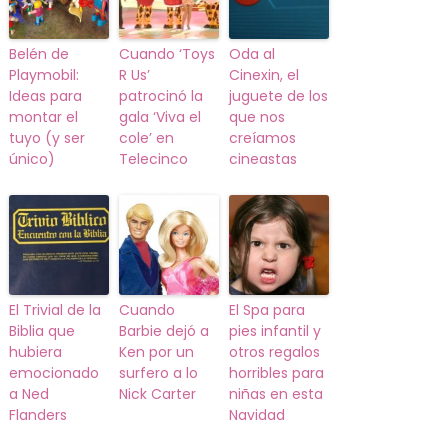
Belén de
Cuando ‘Toys
Oda al
Playmobil:
R Us’
Cinexin, el
Ideas para
patrocinó la
juguete de los
montar el
gala ‘Viva el
que nos
tuyo (y ser
cole’ en
creíamos
único)
Telecinco
cineastas
El Trivial de la
Cuando
El Spa para
Biblia que
Barbie dejó a
pies infantil y
hubiera
Ken por un
otros regalos
emocionado
surfero a lo
horribles para
a Ned
Nick Carter
niñas en esta
Flanders
Navidad