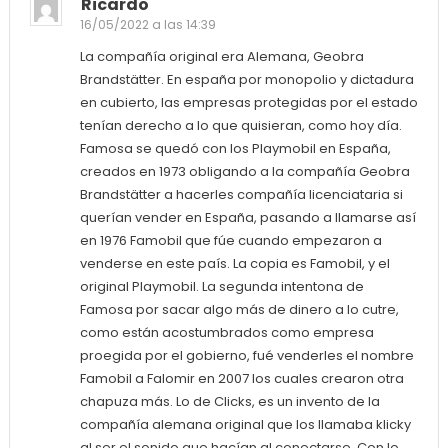
Ricardo
16/05/2022 a las 14:39
La compañía original era Alemana, Geobra
Brandstätter. En españa por monopolio y dictadura
en cubierto, las empresas protegidas por el estado
tenían derecho a lo que quisieran, como hoy día.
Famosa se quedó con los Playmobil en España,
creados en 1973 obligando a la compañía Geobra
Brandstätter a hacerles compañía licenciataria si
querían vender en España, pasando a llamarse así
en 1976 Famobil que fúe cuando empezaron a
venderse en este país. La copia es Famobil, y el
original Playmobil. La segunda intentona de
Famosa por sacar algo más de dinero a lo cutre,
como están acostumbrados como empresa
proegida por el gobierno, fué venderles el nombre
Famobil a Falomir en 2007 los cuales crearon otra
chapuza más. Lo de Clicks, es un invento de la
compañía alemana original que los llamaba klicky
al ser el sonido que hacían al conectarse. Con lo