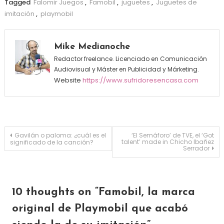
Tagged
Falomir Juegos
,
Famobil
,
juguetes
,
Juguetes de
imitación
,
playmobil
Mike Medianoche
Redactor freelance. Licenciado en Comunicación
Audiovisual y Máster en Publicidad y Márketing.
Website
https://www.sufridoresencasa.com
Navegación de entradas
Gavilán o paloma: ¿cuál es el
‘El Semáforo’ de TVE, el ‘Got
talent’ made in Chicho Ibañez
significado de la canción?
Serrador
10 thoughts on “
Famobil, la marca
original de Playmobil que acabó