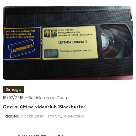
Simago
18/07/2018
Sufridores en Casa
Oda al último videoclub ‘Blockbuster’
Tagged
Blockbuster
,
Titanic
,
Videoclub