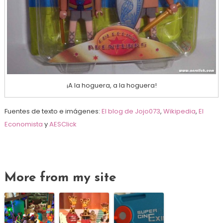
¡A la hoguera, a la hoguera!
Fuentes de texto e imágenes:
El blog de Jojo073
,
Wikipedia
,
El
Economista
y
AESClick
More from my site