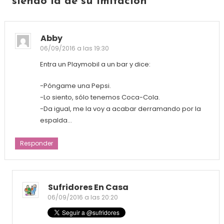
siendo la de su imitación
”
Abby
06/09/2016 a las 19:30
Entra un Playmobil a un bar y dice:
-Póngame una Pepsi.
-Lo siento, sólo tenemos Coca-Cola.
-Da igual, me la voy a acabar derramando por la
espalda…
Responder
Sufridores En Casa
06/09/2016 a las 20:20