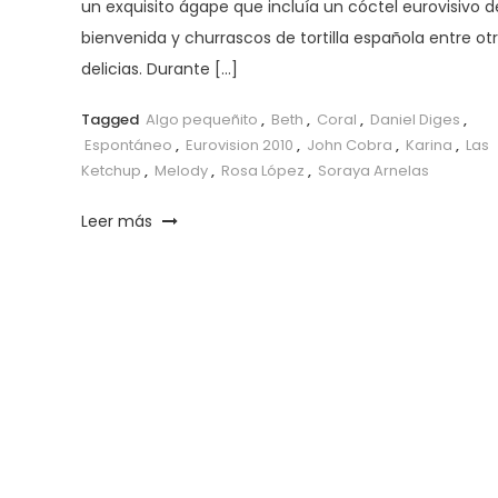
un exquisito ágape que incluía un cóctel eurovisivo d
bienvenida y churrascos de tortilla española entre ot
delicias. Durante […]
Tagged
Algo pequeñito
,
Beth
,
Coral
,
Daniel Diges
,
Espontáneo
,
Eurovision 2010
,
John Cobra
,
Karina
,
Las
Ketchup
,
Melody
,
Rosa López
,
Soraya Arnelas
Leer más