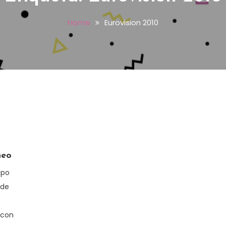
Home
Eurovision 2010
neo
ipo
 de
 con