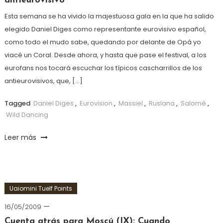
antieurovisivo
Esta semana se ha vivido la majestuosa gala en la que ha salido
elegido Daniel Diges como representante eurovisivo español,
como todo el mudo sabe, quedando por delante de Opá yo
viacé un Coral. Desde ahora, y hasta que pase el festival, a los
eurofans nos tocará escuchar los típicos cascharrillos de los
antieurovisivos, que, […]
Tagged
Daniel Diges
,
Eurovision
,
Massiel
,
Ruslana
,
Salomé
,
Wild Dancing
Leer más
Uaiomini Tuelf Points
16/05/2009
Cuenta atrás para Moscú (IX): Cuando