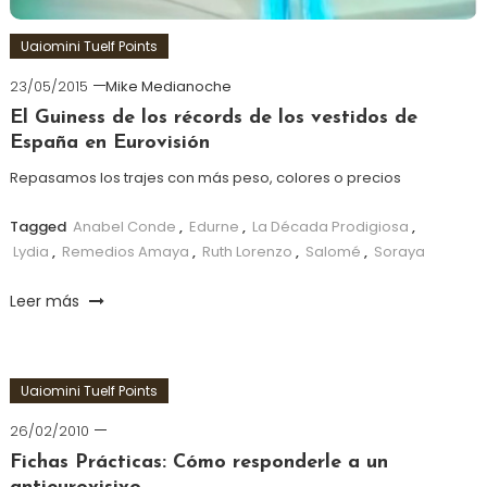
Uaiomini Tuelf Points
23/05/2015
Mike Medianoche
El Guiness de los récords de los vestidos de
España en Eurovisión
Repasamos los trajes con más peso, colores o precios
Tagged
Anabel Conde
,
Edurne
,
La Década Prodigiosa
,
Lydia
,
Remedios Amaya
,
Ruth Lorenzo
,
Salomé
,
Soraya
Leer más
Uaiomini Tuelf Points
26/02/2010
Fichas Prácticas: Cómo responderle a un