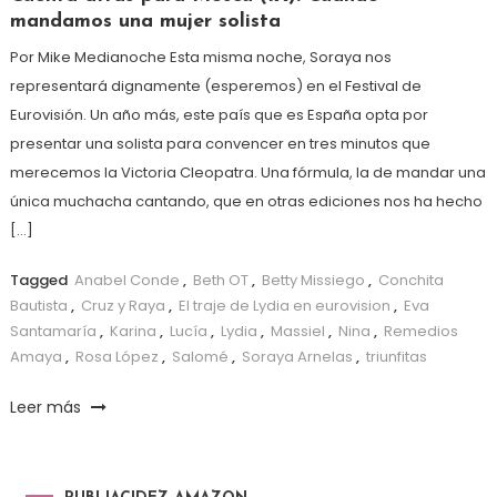
mandamos una mujer solista
Por Mike Medianoche Esta misma noche, Soraya nos
representará dignamente (esperemos) en el Festival de
Eurovisión. Un año más, este país que es España opta por
presentar una solista para convencer en tres minutos que
merecemos la Victoria Cleopatra. Una fórmula, la de mandar una
única muchacha cantando, que en otras ediciones nos ha hecho
[…]
Tagged
Anabel Conde
,
Beth OT
,
Betty Missiego
,
Conchita
Bautista
,
Cruz y Raya
,
El traje de Lydia en eurovision
,
Eva
Santamaría
,
Karina
,
Lucía
,
Lydia
,
Massiel
,
Nina
,
Remedios
Amaya
,
Rosa López
,
Salomé
,
Soraya Arnelas
,
triunfitas
Leer más