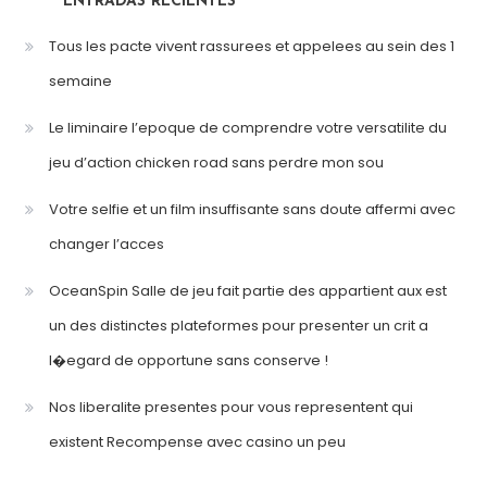
ENTRADAS RECIENTES
Tous les pacte vivent rassurees et appelees au sein des 1
semaine
Le liminaire l’epoque de comprendre votre versatilite du
jeu d’action chicken road sans perdre mon sou
Votre selfie et un film insuffisante sans doute affermi avec
changer l’acces
OceanSpin Salle de jeu fait partie des appartient aux est
un des distinctes plateformes pour presenter un crit a
l�egard de opportune sans conserve !
Nos liberalite presentes pour vous representent qui
existent Recompense avec casino un peu