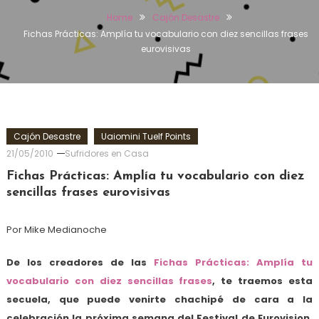
Home
Cajón Desastre
Fichas Prácticas: Amplía tu vocabulario con diez sencillas frases
eurovisivas
Cajón Desastre
Uaiomini Tuelf Points
21/05/2010
Sufridores en Casa
Fichas Prácticas: Amplía tu vocabulario con diez
sencillas frases eurovisivas
Por Mike Medianoche
De los creadores de las
Fichas Prácticas: Amplía tu
vocabulario con diez sencillas frases
, te traemos esta
secuela, que puede venirte chachipé de cara a la
celebración la próxima semana del Festival de Eurovision.