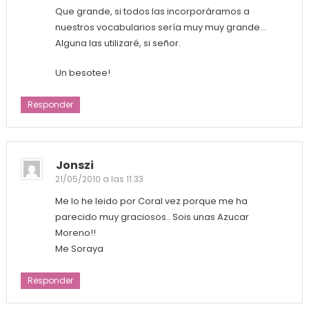
Que grande, si todos las incorporáramos a
nuestros vocabularios sería muy muy grande…
Alguna las utilizaré, si señor.
Un besotee!
Responder
Jonszi
21/05/2010 a las 11:33
Me lo he leido por Coral vez porque me ha
parecido muy graciosos.. Sois unas Azucar
Moreno!!
Me Soraya
Responder