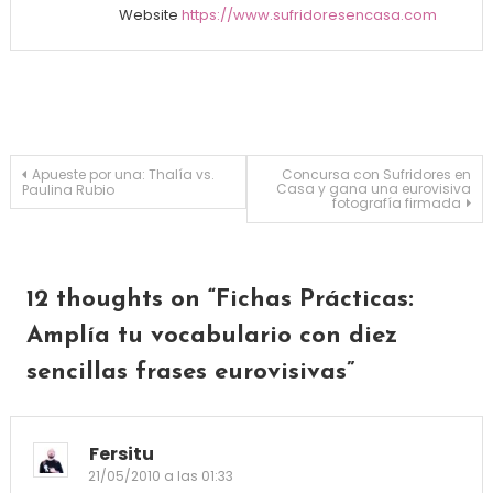
Website
https://www.sufridoresencasa.com
Navegación de entradas
Apueste por una: Thalía vs.
Concursa con Sufridores en
Casa y gana una eurovisiva
Paulina Rubio
fotografía firmada
12 thoughts on “
Fichas Prácticas:
Amplía tu vocabulario con diez
sencillas frases eurovisivas
”
Fersitu
21/05/2010 a las 01:33