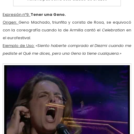
Expresión nº9:
Tener una Geno.
Origen:
Geno Machado, triunfita y corista de Rosa, se equivocó
con la coreografía cuando la de Armilla cantó el
Celebration
en
el eurofestival.
Ejemplo de Uso:
«Siento haberte comprado el Diezmi cuando me
pediste el Qué me dices, pero una Geno la tiene cualquiera.»