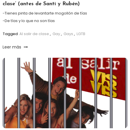
clase’ (antes de Santi y Rubén)
-Tienes pinta de levantarte mogollón de tías
-De tías y lo que no son tías
Tagged
Al salir de clase
,
Gay
,
Gays
,
LGTB
Leer más