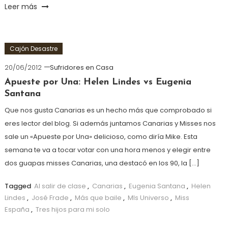
Leer más
Cajón Desastre
20/06/2012
Sufridores en Casa
Apueste por Una: Helen Lindes vs Eugenia
Santana
Que nos gusta Canarias es un hecho más que comprobado si
eres lector del blog. Si además juntamos Canarias y Misses nos
sale un «Apueste por Una» delicioso, como diría Mike. Esta
semana te va a tocar votar con una hora menos y elegir entre
dos guapas misses Canarias, una destacó en los 90, la […]
Tagged
Al salir de clase
,
Canarias
,
Eugenia Santana
,
Helen
Lindes
,
José Frade
,
Más que baile
,
MIs Universo
,
Miss
España
,
Tres hijos para mi solo