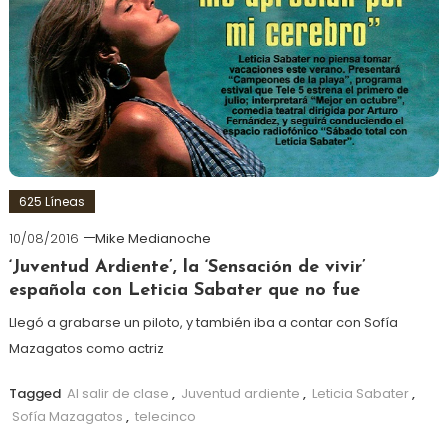
625 Líneas
10/08/2016
Mike Medianoche
‘Juventud Ardiente’, la ‘Sensación de vivir’
española con Leticia Sabater que no fue
Llegó a grabarse un piloto, y también iba a contar con Sofía
Mazagatos como actriz
Tagged
Al salir de clase
,
Juventud ardiente
,
Leticia Sabater
,
Sofía Mazagatos
,
telecinco