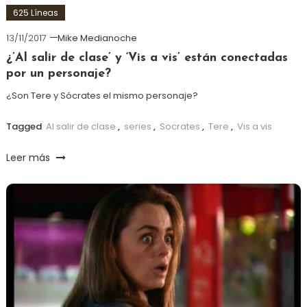
625 Líneas
13/11/2017
Mike Medianoche
¿’Al salir de clase’ y ‘Vis a vis’ están conectadas
por un personaje?
¿Son Tere y Sócrates el mismo personaje?
Tagged
Al salir de clase
,
series
,
Socrates
,
Tere
,
Vis a vis
Leer más