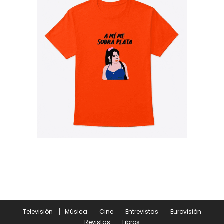
Televisión
Música
Cine
Entrevistas
Eurovisión
Revistas
Libros