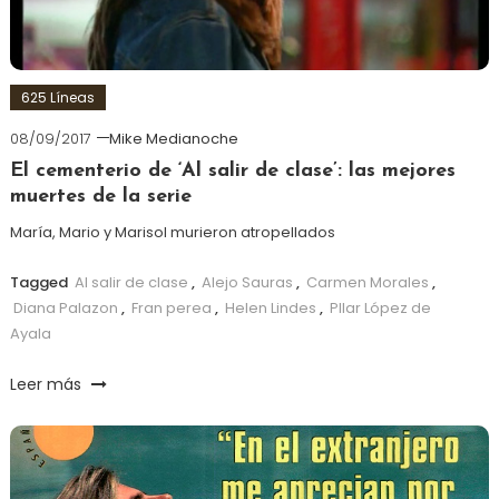
625 Líneas
08/09/2017
Mike Medianoche
El cementerio de ‘Al salir de clase’: las mejores
muertes de la serie
María, Mario y Marisol murieron atropellados
Tagged
Al salir de clase
,
Alejo Sauras
,
Carmen Morales
,
Diana Palazon
,
Fran perea
,
Helen Lindes
,
PIlar López de
Ayala
Leer más