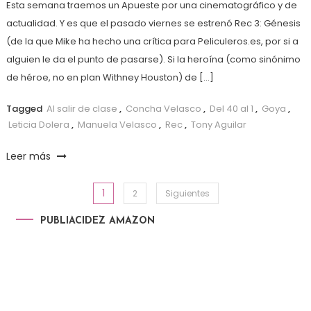
Esta semana traemos un Apueste por una cinematográfico y de
actualidad. Y es que el pasado viernes se estrenó Rec 3: Génesis
(de la que Mike ha hecho una crítica para Peliculeros.es, por si a
alguien le da el punto de pasarse). Si la heroína (como sinónimo
de héroe, no en plan Withney Houston) de […]
Tagged
Al salir de clase
,
Concha Velasco
,
Del 40 al 1
,
Goya
,
Leticia Dolera
,
Manuela Velasco
,
Rec
,
Tony Aguilar
Leer más
1
Paginación de entradas
2
Siguientes
PUBLIACIDEZ AMAZON