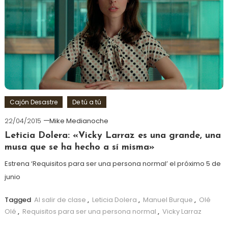
Cajón Desastre
De tú a tú
22/04/2015
Mike Medianoche
Leticia Dolera: «Vicky Larraz es una grande, una
musa que se ha hecho a sí misma»
Estrena ‘Requisitos para ser una persona normal’ el próximo 5 de
junio
Tagged
Al salir de clase
,
Leticia Dolera
,
Manuel Burque
,
Olé
Olé
,
Requisitos para ser una persona normal
,
Vicky Larraz