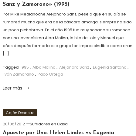
Sanz y Zamorano» (1995)
Por Mike Medianoche Alejandro Sanz, pese a que en su día se
rumoreó mucho que era de la cáscara amarga, siempre ha sido
un poco pichabrava. En el año 1995 fue muy sonado su romance
con una jovencísima Alba Molina, la hija de Lole y Manuel que
años después formaría ese grupo tan imprescindible como eran
[…]
Tagged
1995
,
Alba Molina
,
Alejandro Sanz
,
Eugenia Santana
,
Iván Zamorano
,
Paco Ortega
Leer más
Cajón Desastre
20/06/2012
Sufridores en Casa
Apueste por Una: Helen Lindes vs Eugenia