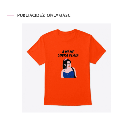
PUBLIACIDEZ ONLYMASC