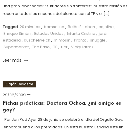
una gran labor social: “sufridores sin fronteras”. Nuestra misión es
recorrer todos los rincones del planeta con el TP y el […]
Tagged
20 minutos
,
bamseline
,
Belén Esteban
,
cajoline
,
Enrique Simón
,
Estados Unidos
,
Infanta Cristina
,
jordi
estadella
,
kuschelweich
,
mimosín
,
Pronto
,
snuggle
,
Supermarket
,
The Paso
,
TP
,
uer
,
Vicky Larraz
Leer más
Cajón Desastre
29/06/2009
Fichas prácticas: Doctora Ochoa, ¿mi amigo es
gay?
Por JoniPod Ayer 28 de junio se celebró el día del Orgullo Gay,
¡enhorabuena a los premiados! En esta nuestra España este fin