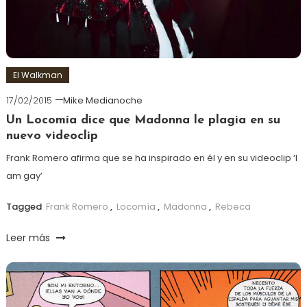
El Walkman
17/02/2015
Mike Medianoche
Un Locomía dice que Madonna le plagia en su
nuevo videoclip
Frank Romero afirma que se ha inspirado en él y en su videoclip ‘I
am gay’
Tagged
Frank Romero
,
Locomía
,
Madonna
,
Rebeca
Leer más