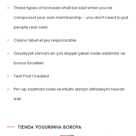
These types of bonuses shall be said when you’ve
composed your own membership – you don’t need to put
people real cash
Casino 1xbet et jeu responsable
Qeydiyyat zamanı ən çox diqqət çəkən sadə addımlar və
bonus fürsətləri
Test Post Created
Pin-up saytında sadə və intuitiv dizayn istifadəçini heyran
edir
TIENDA YOGURINHA BOROVA