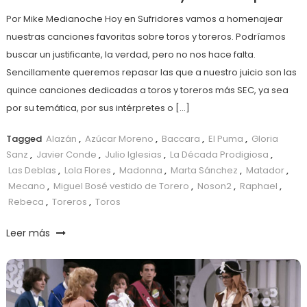
Por Mike Medianoche Hoy en Sufridores vamos a homenajear
nuestras canciones favoritas sobre toros y toreros. Podríamos
buscar un justificante, la verdad, pero no nos hace falta.
Sencillamente queremos repasar las que a nuestro juicio son las
quince canciones dedicadas a toros y toreros más SEC, ya sea
por su temática, por sus intérpretes o […]
Tagged
Alazán
,
Azúcar Moreno
,
Baccara
,
El Puma
,
Gloria
Sanz
,
Javier Conde
,
Julio Iglesias
,
La Década Prodigiosa
,
Las Deblas
,
Lola Flores
,
Madonna
,
Marta Sánchez
,
Matador
,
Mecano
,
Miguel Bosé vestido de Torero
,
Noson2
,
Raphael
,
Rebeca
,
Toreros
,
Toros
Leer más