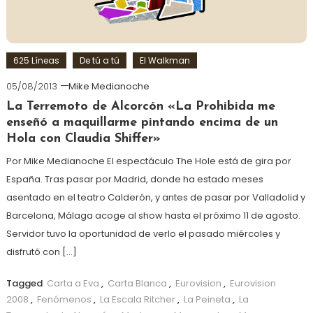
625 Líneas
De tú a tú
El Walkman
05/08/2013
Mike Medianoche
La Terremoto de Alcorcón «La Prohibida me
enseñó a maquillarme pintando encima de un
Hola con Claudia Shiffer»
Por Mike Medianoche El espectáculo The Hole está de gira por
España. Tras pasar por Madrid, donde ha estado meses
asentado en el teatro Calderón, y antes de pasar por Valladolid y
Barcelona, Málaga acoge al show hasta el próximo 11 de agosto.
Servidor tuvo la oportunidad de verlo el pasado miércoles y
disfrutó con […]
Tagged
Carta a Eva
,
Carta Blanca
,
Eurovision
,
Eurovision
2008
,
Fenómenos
,
La Escala Ritcher
,
La Peineta
,
La