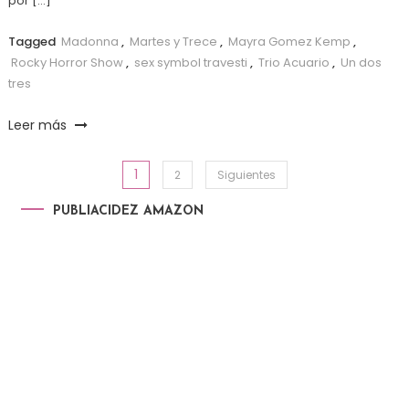
por […]
Tagged
Madonna
,
Martes y Trece
,
Mayra Gomez Kemp
,
Rocky Horror Show
,
sex symbol travesti
,
Trio Acuario
,
Un dos
tres
Leer más
1
Paginación de entradas
2
Siguientes
PUBLIACIDEZ AMAZON