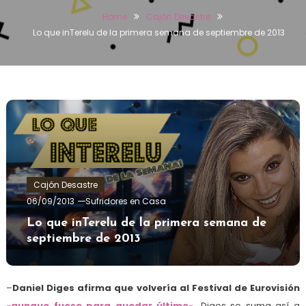
Home
Cajón Desastre
Lo que inTerelu de la primera semana de septiembre de 2013
Cajón Desastre
06/09/2013
Sufridores en Casa
Lo que inTerelu de la primera semana de
septiembre de 2013
–
Daniel Diges afirma que volvería al Festival de Eurovisión
«aunque fuese para quedar último»
.
Diges se suma así a