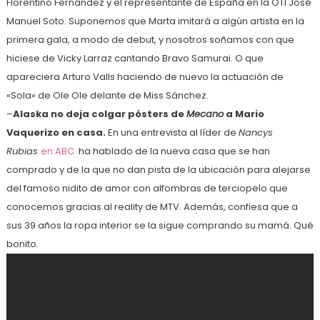
Florentino Fernández y el representante de España en la OTI José
Manuel Soto. Suponemos que Marta imitará a algún artista en la
primera gala, a modo de debut, y nosotros soñamos con que
hiciese de Vicky Larraz cantando Bravo Samurai. O que
apareciera Arturo Valls haciendo de nuevo la actuación de
«Sola» de Ole Ole delante de Miss Sánchez.
–
Alaska no deja colgar pósters de
Mecano
a Mario
Vaquerizo en casa.
En una entrevista al líder de
Nancys
Rubias
en ABC
ha hablado de la nueva casa que se han
comprado y de la que no dan pista de la ubicación para alejarse
del famoso nidito de amor con alfombras de terciopelo que
conocemos gracias al reality de MTV. Además, confiesa que a
sus 39 años la ropa interior se la sigue comprando su mamá. Qué
bonito.