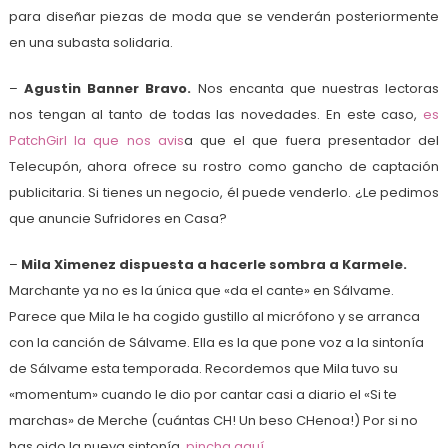
para diseñar piezas de moda que se venderán posteriormente
en una subasta solidaria.
–
Agustin Banner Bravo.
Nos encanta que nuestras lectoras
nos tengan al tanto de todas las novedades. En este caso,
es
PatchGirl la que nos avis
a que el que fuera presentador del
Telecupón, ahora ofrece su rostro como gancho de captación
publicitaria. Si tienes un negocio, él puede venderlo. ¿Le pedimos
que anuncie Sufridores en Casa?
–
Mila Ximenez dispuesta a hacerle sombra a Karmele.
Marchante ya no es la única que «da el cante» en Sálvame.
Parece que Mila le ha cogido gustillo al micrófono y se arranca
con la canción de Sálvame. Ella es la que pone voz a la sintonía
de Sálvame esta temporada. Recordemos que Mila tuvo su
«momentum» cuando le dio por cantar casi a diario el «Si te
marchas» de Merche (cuántas CH! Un beso CHenoa!) Por si no
has oido la nueva sintonía,
pincha aquí.