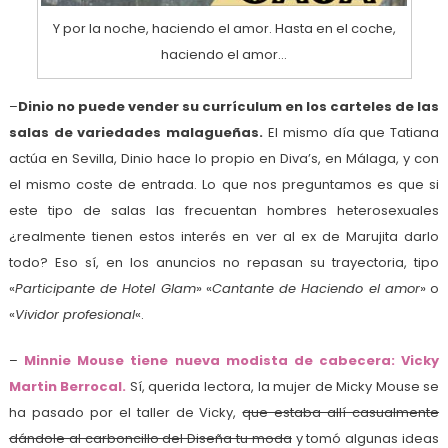
Y por la noche, haciendo el amor. Hasta en el coche,
haciendo el amor…
–
Dinio no puede vender su currículum en los carteles de las
salas de variedades malagueñas.
El mismo día que Tatiana
actúa en Sevilla, Dinio hace lo propio en Diva’s, en Málaga, y con
el mismo coste de entrada. Lo que nos preguntamos es que si
este tipo de salas las frecuentan hombres heterosexuales
¿realmente tienen estos interés en ver al ex de Marujita darlo
todo? Eso sí, en los anuncios no repasan su trayectoria, tipo
«
Participante de Hotel Glam
» «
Cantante de Haciendo el amor
» o
«
Vividor profesional
«.
–
Minnie Mouse tiene nueva modista de cabecera: Vicky
Martin Berrocal.
Sí, querida lectora, la mujer de Micky Mouse se
ha pasado por el taller de Vicky,
que estaba allí casualmente
dándole al carboncillo del Diseña tu moda
y tomó algunas ideas