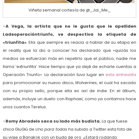
Viñeta semanal cortesía de @_Jai_Me_
–
A Vega, la artista que no le gusta que le apelliden
Ladeoperacióntriunfo, ve despectiva la etiqueta de
«triunfita»
. Ella que siempre es reacia a hablar de su etapa en
el reality que la dio a conocer ha declarado que «quizás los
medios se esfuerzan más en repetirlo que el público, nadie me
llama ‘extriunfita’. Hace tiempo que ya dejé de echarle cuentas a
Operación Triunfo». La declaración tuvo lugar en
esta entrevista
para promocionar su nuevo disco,
Wolverines
, el cual ha sacado
con su propio sello, porque ella es así de indie. En el álbum,
además, incluye un dueto con Raphael, como ya contamos hace
unos cuantos Terelus.
–
Romy Abradelo saca su lado más budista.
La que fuese
chica GluGlú de
Uno para todas
ha subido a Twitter esta foto de
su viaje a Bangkok con un buda de oro. ¿Estará rodando