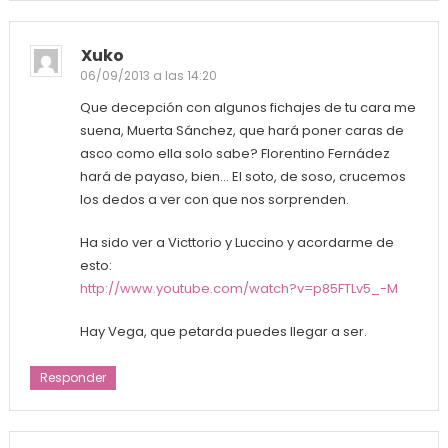
Xuko
06/09/2013 a las 14:20
Que decepción con algunos fichajes de tu cara me
suena, Muerta Sánchez, que hará poner caras de
asco como ella solo sabe? Florentino Fernádez
hará de payaso, bien… El soto, de soso, crucemos
los dedos a ver con que nos sorprenden.
Ha sido ver a Victtorio y Luccino y acordarme de
esto:
http://www.youtube.com/watch?v=p85FTLv5_-M
Hay Vega, que petarda puedes llegar a ser.
Responder