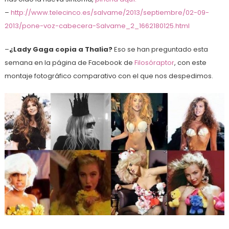
–
http://www.telecinco.es/salvame/2013/septiembre/02-09-
2013/pone-voz-cabecera-Salvame_2_1662180125.html
–
¿Lady Gaga copia a Thalia?
Eso se han preguntado esta
semana en la página de Facebook de
Filosóraptor
, con este
montaje fotográfico comparativo con el que nos despedimos.