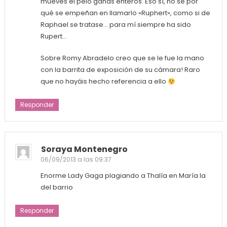
mueves el pelo ganas enteros. Eso sí, no sé por
qué se empeñan en llamarlo «Ruphert», como si de
Raphael se tratase… para mí siempre ha sido
Rupert…
Sobre Romy Abradelo creo que se le fue la mano
con la barrita de exposición de su cámara! Raro
que no hayáis hecho referencia a ello
Responder
Soraya Montenegro
06/09/2013 a las 09:37
Enorme Lady Gaga plagiando a Thalía en María la
del barrio
Responder