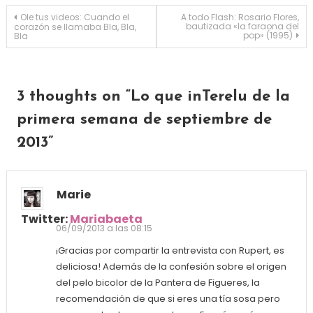
Navegación de entradas
Ole tus videos: Cuando el
A todo Flash: Rosario Flores,
bautizada «la faraona del
corazón se llamaba Bla, Bla,
pop» (1995)
Bla
3 thoughts on “
Lo que inTerelu de la
primera semana de septiembre de
2013
”
Marie
Twitter:
Mariabaeta
06/09/2013 a las 08:15
¡Gracias por compartir la entrevista con Rupert, es
deliciosa! Además de la confesión sobre el origen
del pelo bicolor de la Pantera de Figueres, la
recomendación de que si eres una tía sosa pero