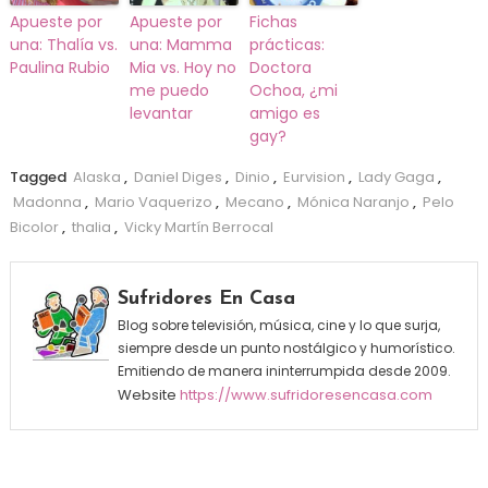
Apueste por
Apueste por
Fichas
una: Thalía vs.
una: Mamma
prácticas:
Paulina Rubio
Mia vs. Hoy no
Doctora
me puedo
Ochoa, ¿mi
levantar
amigo es
gay?
Tagged
Alaska
,
Daniel Diges
,
Dinio
,
Eurvision
,
Lady Gaga
,
Madonna
,
Mario Vaquerizo
,
Mecano
,
Mónica Naranjo
,
Pelo
Bicolor
,
thalia
,
Vicky Martín Berrocal
Sufridores En Casa
Blog sobre televisión, música, cine y lo que surja,
siempre desde un punto nostálgico y humorístico.
Emitiendo de manera ininterrumpida desde 2009.
Website
https://www.sufridoresencasa.com