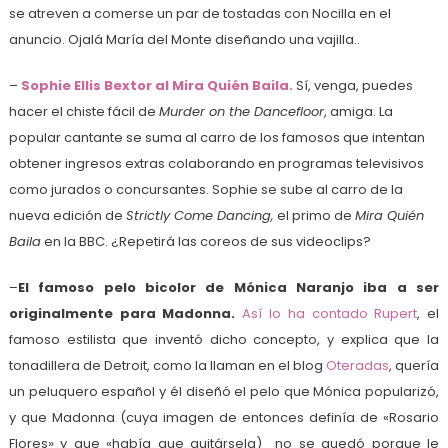
se atreven a comerse un par de tostadas con Nocilla en el
anuncio. Ojalá María del Monte diseñando una vajilla..
–
Sophie Ellis Bextor al Mira Quién Baila.
Sí, venga, puedes
hacer el chiste fácil de
Murder on the Dancefloor
, amiga. La
popular cantante se suma al carro de los famosos que intentan
obtener ingresos extras colaborando en programas televisivos
como jurados o concursantes. Sophie se sube al carro de la
nueva edición de
Strictly Come Dancing,
el primo de
Mira Quién
Baila
en la BBC. ¿Repetirá las coreos de sus videoclips?
–
El famoso pelo bicolor de Mónica Naranjo iba a ser
originalmente para Madonna.
Así lo ha contado Rupert
, el
famoso estilista que inventó dicho concepto, y explica que la
tonadillera de Detroit, como la llaman en el blog
Oteradas
, quería
un peluquero español y él diseñó el pelo que Mónica popularizó,
y que Madonna (cuya imagen de entonces definía de «Rosario
Flores» y que «había que quitársela) no se quedó porque le