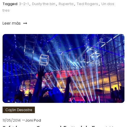
Tagged
3-2-1
,
Dusty the bin
,
Ruperta
,
Ted Rogers
,
Un dos
tres
Leer más
Cajón Desastre
11/05/2014
Joni Pod