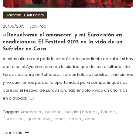
Uaiomini Tuelf Points
25/05/2015
Joni Pod
«Devuélveme el amanecer…y mi Eurovisión en
condiciones» El Festival 2015 en la vida de un
Sufridor en Casa
A estas alturas del partido estarás más pendiente de saber si hay
pacto en el Ayuntamiento de tu ciudad que de los resultados de
Eurovisión, pero en Sufridores somos fieles a nuestras tradiciones
y no queríamos perder la oportunidad para compartir qué nos
pareció el Festival de Eurovisión, habiéndolo vivido un año más
en playback […]
Tagged
Amanecer
,
boslana
,
building bridges
,
Edurne
,
Eurovision
,
golden boy
,
israel
,
serbia
,
viena
Leer más