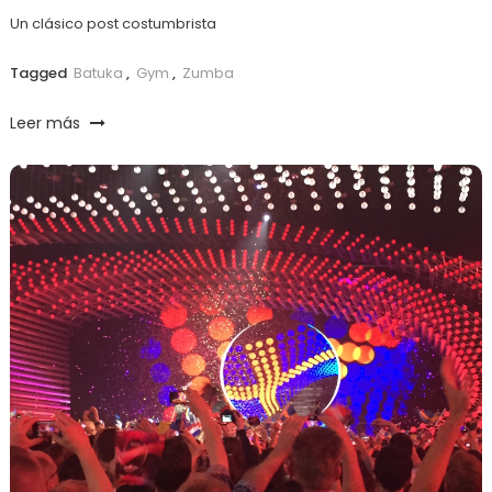
Un clásico post costumbrista
Tagged
Batuka
,
Gym
,
Zumba
Leer más