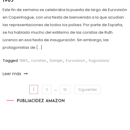
1983
Este fin de semana se celebraba la puesta de largo de Eurovisión
en Copenhague, con una fiesta de bienvenida a la que acudían
las representaciones de todos los países. Por parte de España,
se ha hablado mucho del estilismo de las coristas de Ruth
Lorenzo en esa fiesta de inauguración. Sin embargo, las
protagonistas de […]
Tagged
1983
,
coristas
,
Danijel
,
Eurovision
,
Yugoslavia
Leer más
…
1
Paginación de entradas
2
10
Siguientes
PUBLIACIDEZ AMAZON