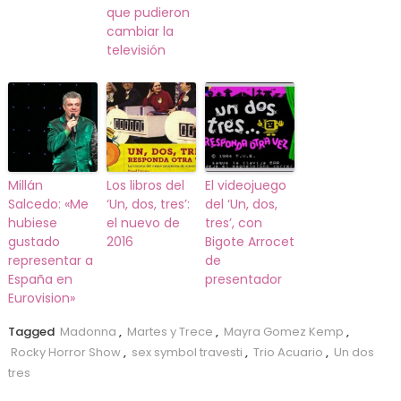
que pudieron
cambiar la
televisión
Millán
Los libros del
El videojuego
Salcedo: «Me
‘Un, dos, tres’:
del ‘Un, dos,
hubiese
el nuevo de
tres’, con
gustado
2016
Bigote Arrocet
representar a
de
España en
presentador
Eurovision»
Tagged
Madonna
,
Martes y Trece
,
Mayra Gomez Kemp
,
Rocky Horror Show
,
sex symbol travesti
,
Trio Acuario
,
Un dos
tres