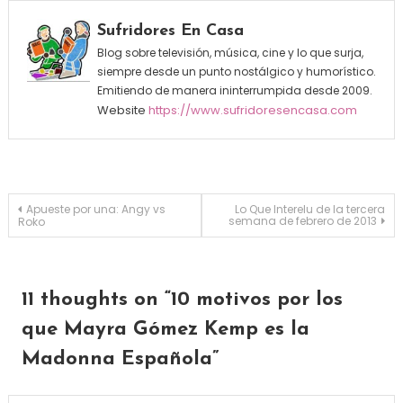
Sufridores En Casa
Blog sobre televisión, música, cine y lo que surja,
siempre desde un punto nostálgico y humorístico.
Emitiendo de manera ininterrumpida desde 2009.
Website
https://www.sufridoresencasa.com
Navegación de entradas
Apueste por una: Angy vs
Lo Que Interelu de la tercera
semana de febrero de 2013
Roko
11 thoughts on “
10 motivos por los
que Mayra Gómez Kemp es la
Madonna Española
”