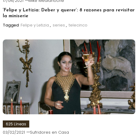
17/04/2021
Mike Medianoche
‘Felipe y Letizia: Deber y querer’: 8 razones para revisitar
la miniserie
Tagged
Felipe y Letizia
,
series
,
telecinco
625 Líneas
03/02/2021
Sufridores en Casa