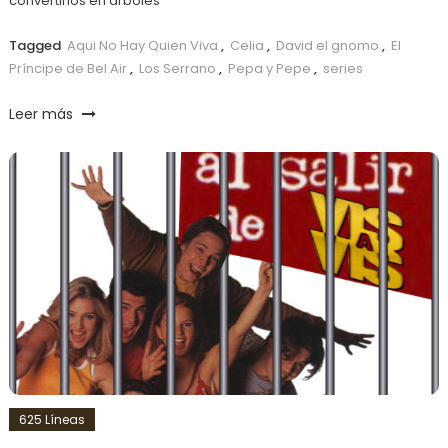
convertirlos en árboles
Tagged
Aqui No Hay Quien Viva
,
Celia
,
David el gnomo
,
El
Príncipe de Bel Air
,
Los Serrano
,
Pepa y Pepe
,
series
Leer más
625 Líneas