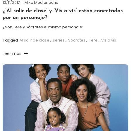
13/11/2017
Mike Medianoche
¿’Al salir de clase’ y ‘Vis a vis’ están conectadas
por un personaje?
¿Son Tere y Sócrates el mismo personaje?
Tagged
Al salir de clase
,
series
,
Socrates
,
Tere
,
Vis a vis
Leer más