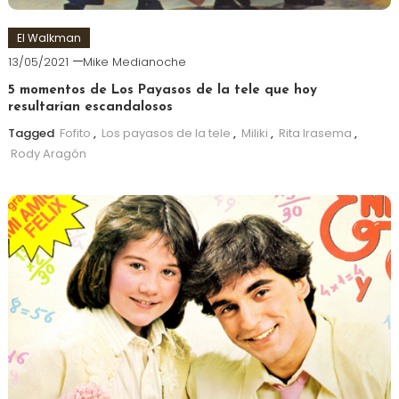
El Walkman
13/05/2021
Mike Medianoche
5 momentos de Los Payasos de la tele que hoy
resultarían escandalosos
Tagged
Fofito
,
Los payasos de la tele
,
Miliki
,
Rita Irasema
,
Rody Aragón