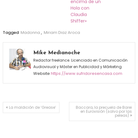
encima de un
Hola con
Claudia
Shiffer»
Tagged
Madonna
,
Miriam Diaz Aroca
Mike Medianoche
Redactor freelance. Licenciado en Comunicación
Audiovisual y Máster en Publicidad y Márketing.
Website
https://www.sufridoresencasa.com
Navegación de entradas
La maldición de ‘Grease’
Baccara, la precuela de Barei
en Eurovisión (salvo por las
peleas)