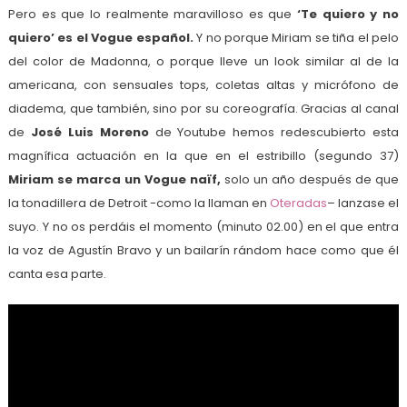
Pero es que lo realmente maravilloso es que
‘Te quiero y no
quiero’ es el Vogue español.
Y no porque Miriam se tiña el pelo
del color de Madonna, o porque lleve un look similar al de la
americana, con sensuales tops, coletas altas y micrófono de
diadema, que también, sino por su coreografía. Gracias al canal
de
José Luis Moreno
de Youtube hemos redescubierto esta
magnífica actuación en la que en el estribillo (segundo 37)
Miriam se marca un Vogue naïf,
solo un año después de que
la tonadillera de Detroit -como la llaman en
Oteradas
– lanzase el
suyo. Y no os perdáis el momento (minuto 02.00) en el que entra
la voz de Agustín Bravo y un bailarín rándom hace como que él
canta esa parte.