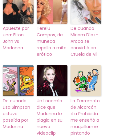
Apueste por
Terelu
De cuando
una: Elton
Campos, de
Miriam Díaz-
John vs
muñeca
Aroca se
Madonna
repollo a mito
convirtió en
erótico
Cruela de Vil
De cuando
Un Locomía
La Terremoto
Lisa Simpson
dice que
de Alcorcón
estuvo
Madonna le
«La Prohibida
poseída por
plagia en su
me enseñó a
Madonna
nuevo
maquillarme
videoclip
pintando