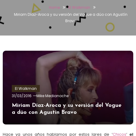
Home
El Walkman
Miriam Díaz-Aroca y su versión del Vogue a dúo con Agustín
Bravo
El Walkman
31/03/2016
Mike Medianoche
Miriam Díaz-Aroca y su versión del Vogue
a dúo con Agustín Bravo
Hace ya unos años hablamos por estos lares de ‘
Chicos
‘
el