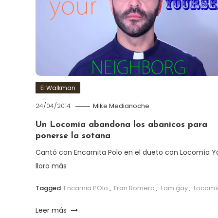
El Walkman
24/04/2014
Mike Medianoche
Un Locomía abandona los abanicos para
ponerse la sotana
Cantó con Encarnita Polo en el dueto con Locomía Y
lloro más
Tagged
Encarnia POlo
,
Fran Romero
,
I am gay
,
Locomí
Leer más