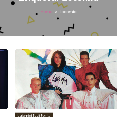
Home
Locomía
Uaiomini Tuelf Points