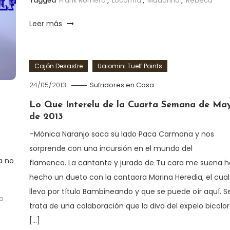
Tagged
Frank Romero
,
Locomía
,
Madonna
,
Rebeca
Leer más
Cajón Desastre
Uaiomini Tuelf Points
24/05/2013
Sufridores en Casa
Lo Que Interelu de la Cuarta Semana de Ma
de 2013
–Mónica Naranjo saca su lado Paca Carmona y nos
sorprende con una incursión en el mundo del
a no
flamenco. La cantante y jurado de Tu cara me suena h
hecho un dueto con la cantaora Marina Heredia, el cual
lleva por título Bambineando y que se puede oír aquí. S
a
trata de una colaboración que la diva del expelo bicolor
[…]