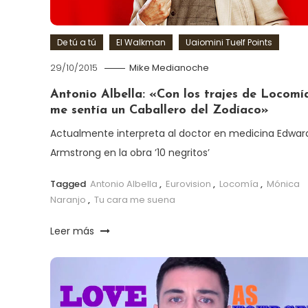
De tú a tú
El Walkman
Uaiomini Tuelf Points
29/10/2015
Mike Medianoche
Antonio Albella: «Con los trajes de Locomí
me sentía un Caballero del Zodíaco»
Actualmente interpreta al doctor en medicina Edwar
Armstrong en la obra ’10 negritos’
Tagged
Antonio Albella
,
Eurovision
,
Locomía
,
Mónica
Naranjo
,
Tu cara me suena
Leer más