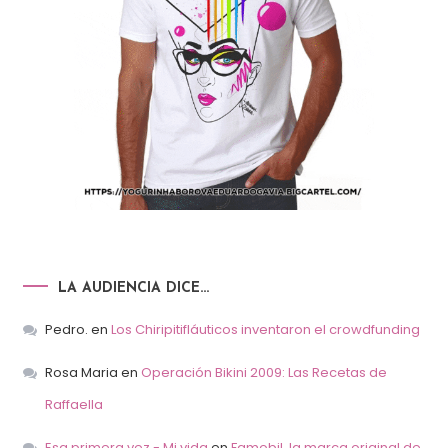
LA AUDIENCIA DICE…
Pedro.
en
Los Chiripitifláuticos inventaron el crowdfunding
Rosa Maria
en
Operación Bikini 2009: Las Recetas de
Raffaella
Esa primera vez - Mi vida
en
Famobil, la marca original de