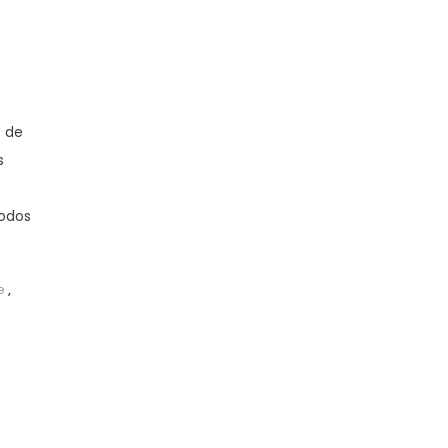
 de
s
todos
e
,