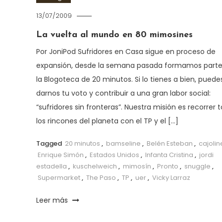
13/07/2009
La vuelta al mundo en 80 mimosines
Por JoniPod Sufridores en Casa sigue en proceso de
expansión, desde la semana pasada formamos parte
la Blogoteca de 20 minutos. Si lo tienes a bien, puede
darnos tu voto y contribuir a una gran labor social:
“sufridores sin fronteras”. Nuestra misión es recorrer 
los rincones del planeta con el TP y el […]
Tagged
20 minutos
,
bamseline
,
Belén Esteban
,
cajolin
Enrique Simón
,
Estados Unidos
,
Infanta Cristina
,
jordi
estadella
,
kuschelweich
,
mimosín
,
Pronto
,
snuggle
,
Supermarket
,
The Paso
,
TP
,
uer
,
Vicky Larraz
Leer más