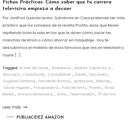
Fichas Prácticas: Cómo saber que tu carrera
televisiva empieza a decaer
Por JoniPod Querido lector, Sufridores en Casa pretende ser más
práctico que los consejos de la revista Pronto, esos que llevan
repitiendo toda la vida en los que te dicen cómo sacar las
manchas de limón o cómo ahorrar en maquillaje. Hoy te
descubrimos el misterio de esos famosos que ves en televisión y
cuyas […]
Tagged
Al salir de clase
,
Andalucía
,
Andrés Caparrós Jr
,
Baccara
,
Carla Duval
,
Coral Bistuer
,
Darek
,
Elsa Anka
,
Eugenia Santana
,
Fernando Romay
,
grand prix
,
Melody
,
Oscar Higares
,
Pasapalabra
,
Pola de Lena
,
Pronto
,
Rosa
Benito
,
Rosario Mohedano
,
Soria
,
Telemaratón
,
TP de Oro
Leer más
PUBLIACIDEZ AMAZON