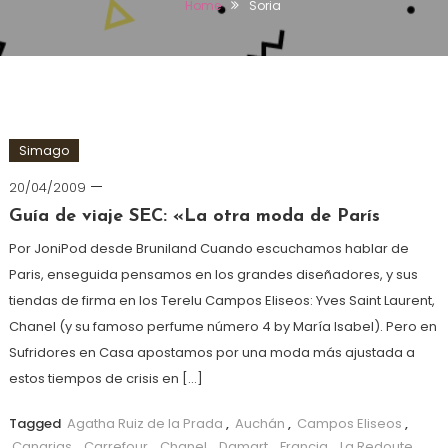
Home
Soria
Simago
20/04/2009
Guía de viaje SEC: «La otra moda de París
Por JoniPod desde Bruniland Cuando escuchamos hablar de
Paris, enseguida pensamos en los grandes diseñadores, y sus
tiendas de firma en los Terelu Campos Eliseos: Yves Saint Laurent,
Chanel (y su famoso perfume número 4 by María Isabel). Pero en
Sufridores en Casa apostamos por una moda más ajustada a
estos tiempos de crisis en […]
Tagged
Agatha Ruiz de la Prada
,
Auchán
,
Campos Eliseos
,
Canarias
,
Carrefour
,
Chanel
,
Damart
,
Francia
,
La Redoute
,