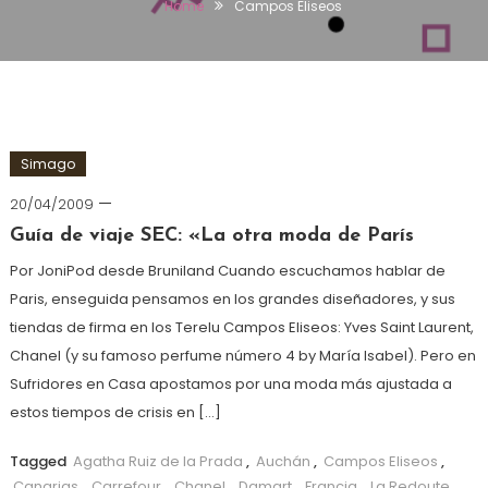
Home
Campos Eliseos
Simago
20/04/2009
Guía de viaje SEC: «La otra moda de París
Por JoniPod desde Bruniland Cuando escuchamos hablar de
Paris, enseguida pensamos en los grandes diseñadores, y sus
tiendas de firma en los Terelu Campos Eliseos: Yves Saint Laurent,
Chanel (y su famoso perfume número 4 by María Isabel). Pero en
Sufridores en Casa apostamos por una moda más ajustada a
estos tiempos de crisis en […]
Tagged
Agatha Ruiz de la Prada
,
Auchán
,
Campos Eliseos
,
Canarias
,
Carrefour
,
Chanel
,
Damart
,
Francia
,
La Redoute
,