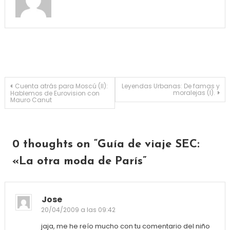
Navegación de entradas
Cuenta atrás para Moscú (II):
Leyendas Urbanas: De famas y
moralejas (I).
Hablemos de Eurovision con
Mauro Canut
0 thoughts on “
Guía de viaje SEC:
«La otra moda de París
”
Jose
20/04/2009 a las 09:42
jaja, me he reío mucho con tu comentario del niño