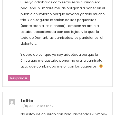
Pues yo odiaba las camisetas ésas cuando era
pequeña. Mi madre me las obligaba a poner en el
pueblo en invierno porque nevaba y hacía mucho
frío. Y en seguida le salían bolitas pequeñitas
(sobre todo a las blancas) También mi abuela
estaba obsesionada con ese tejido y lo quería
todo de Damart, las camisetas, los pantalones, el
delantal…
Y debe de ser que yo soy adoptada porque la
única que me gustaba ponerme era la camiseta
azul, que combinaba mejor con los vaqueros..
Responder
Lolita
13/11/2009 a las 12:52
No estoy de acuerdo con Palo, las tiendas «Sympa»