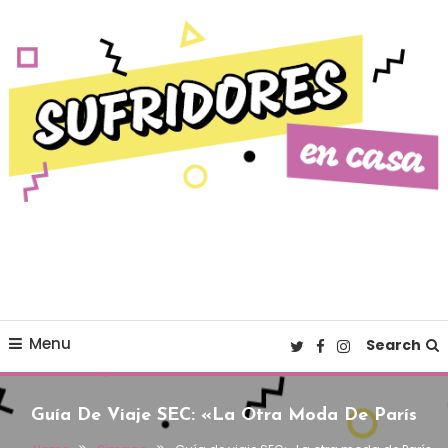
Skip To Content
Cultura pop made in Spain
Sufridores en casa
Menu
Search
Guía De Viaje SEC: «La Otra Moda De París