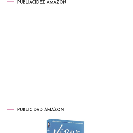
PUBLIACIDEZ AMAZON
PUBLICIDAD AMAZON