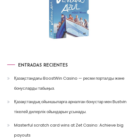
ENTRADAS RECIENTES
Қазақстандағы BoostWin Casino — ресми порталды және
бонусларды табыңыз.
Қазақстандық ойыншыларға арналған бонустар мен Bustvin
тікелей дилерлік ойындарын ұсынады.
Masterful scratch card wins at Zet Casino: Achieve big
payouts