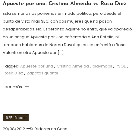
Apueste por una: Cristina Almeida vs Rosa Díez
Esta semana nos ponemos en modo política, pero desde el
punto de vista más SEC, con dos mujeres que no pasan
desapercibidas. No, Esperanza Aguirre no entra, que ya apareció
en un antiguo Apueste por Una enfrentada a Ana Botella, ni
tampoco hablamos de Norma Duval, quien se enfrentó a Rosa
Valenti en otro Apueste por […]
Tagged
Apueste por una
,
Cristina Almeida
,
playmobil
,
PSOE
,
Rosa Díez
,
Zapatos guante
Leer más
625 Líneas
29/08/2012
Sufridores en Casa