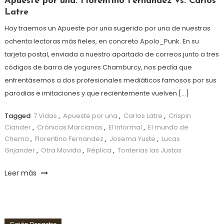
Apueste por una: Florentino Fernández vs. Carlos
Latre
Hoy traemos un Apueste por una sugerido por una de nuestras
ochenta lectoras más fieles, en concreto Apolo_Punk. En su
tarjeta postal, enviada a nuestro apartado de correos junto a tres
códigos de barra de yogures Chamburcy, nos pedía que
enfrentásemos a dos profesionales mediáticos famosos por sus
parodias e imitaciones y que recientemente vuelven […]
Tagged
7 Vidas
,
Apueste por una
,
Carlos Latre
,
Crispin
Clander
,
Crónicas Marcianas
,
El Informal
,
El mundo de
Chema
,
Florentino Fernandez
,
Josema Yuste
,
Lucas
Grijander
,
Otra Movida
,
Réplica
,
Tonterias las Justas
Leer más