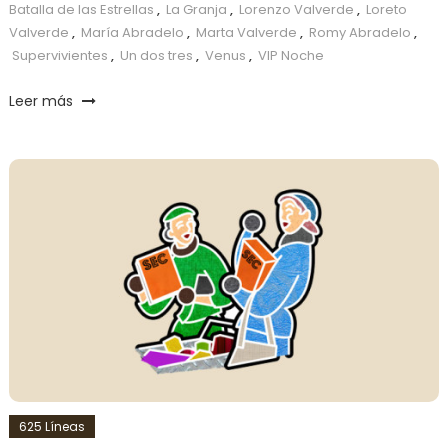
Batalla de las Estrellas
,
La Granja
,
Lorenzo Valverde
,
Loreto
Valverde
,
María Abradelo
,
Marta Valverde
,
Romy Abradelo
,
Supervivientes
,
Un dos tres
,
Venus
,
VIP Noche
Leer más
625 Líneas