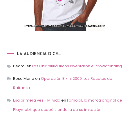
LA AUDIENCIA DICE…
Pedro.
en
Los Chiripitifláuticos inventaron el crowdfunding
Rosa Maria
en
Operación Bikini 2009: Las Recetas de
Raffaella
Esa primera vez - Mi vida
en
Famobil, la marca original de
Playmobil que acabó siendo la de su imitación