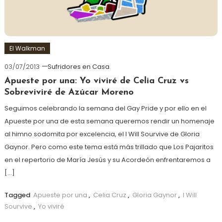
El Walkman
03/07/2013
Sufridores en Casa
Apueste por una: Yo viviré de Celia Cruz vs
Sobreviviré de Azúcar Moreno
Seguimos celebrando la semana del Gay Pride y por ello en el
Apueste por una de esta semana queremos rendir un homenaje
al himno sodomita por excelencia, el I Will Sourvive de Gloria
Gaynor. Pero como este tema está más trillado que Los Pajaritos
en el repertorio de María Jesús y su Acordeón enfrentaremos a
[…]
Tagged
Apueste por una
,
Celia Cruz
,
Gloria Gaynor
,
I Will
Sourvive
,
Yo viviré