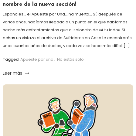
nombre de la nueva sección!
Españoles… el Apueste por Una… ha muerto… Sí, después de
varios años, habíamos llegado a un punto en el que habíamos
hecho más enfrentamientos que el saloncito de «A tu lado». Si
echas un vistazo al archivo de Sufridores en Casa te encontrarás
unos cuantos años de duelos, y cada vez se hace más difícil […]
Tagged
Apueste por una
,
No estás solo
Leer más