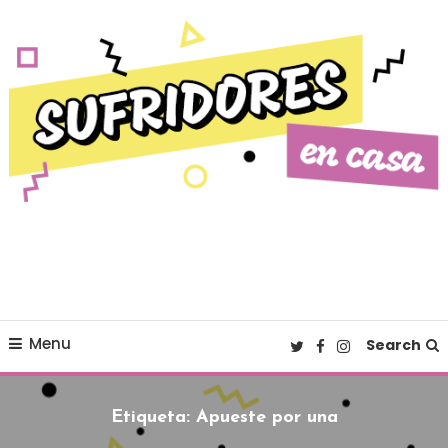
Skip To Content
Cultura pop made in Spain
Sufridores en casa
Menu
Search
Etiqueta:
Apueste por una