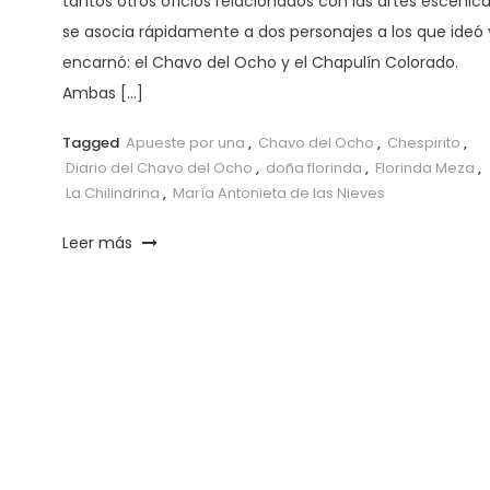
tantos otros oficios relacionados con las artes escénic
se asocia rápidamente a dos personajes a los que ideó 
encarnó: el Chavo del Ocho y el Chapulín Colorado.
Ambas […]
Tagged
Apueste por una
,
Chavo del Ocho
,
Chespirito
,
Diario del Chavo del Ocho
,
doña florinda
,
Florinda Meza
,
La Chilindrina
,
María Antonieta de las Nieves
Leer más