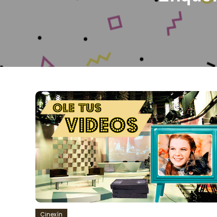
Cinexín