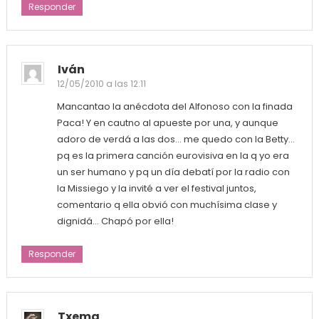
Responder
Iván
12/05/2010 a las 12:11
Mancantao la anécdota del Alfonoso con la finada
Paca! Y en cautno al apueste por una, y aunque
adoro de verdá a las dos… me quedo con la Betty…
pq es la primera canción eurovisiva en la q yo era
un ser humano y pq un día debatí por la radio con
la Missiego y la invité a ver el festival juntos,
comentario q ella obvió con muchísima clase y
dignidá… Chapó por ella!
Responder
Txema