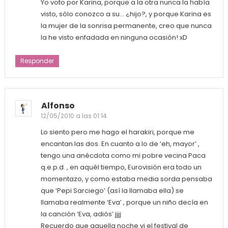
Yo voto por Karina, porque a la otra nunca la había
visto, sólo conozco a su… ¿hijo?, y porque Karina es
la mujer de la sonrisa permanente, creo que nunca
la he visto enfadada en ninguna ocasión! xD
Responder
Alfonso
12/05/2010 a las 01:14
Lo siento pero me hago el harakiri, porque me
encantan las dos. En cuanto a lo de ‘eh, mayor’ ,
tengo una anécdota como mi pobre vecina Paca
q.e.p.d. , en aquél tiempo, Eurovisión era todo un
momentazo, y como estaba media sorda pensaba
que ‘Pepi Sarciego’ (así la llamaba ella) se
llamaba realmente ‘Eva’ , porque un niño decía en
la canción ‘Eva, adiós’ jjjj
Recuerdo que aquella noche vi el festival de