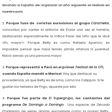
librando a España de organizar al año siguiente el festival en
nuestro país
.
2.
Porque tuvo de coristas eurovisivos al grupo
Caramelos
,
conocidos por cantar la sintonía de
Érase una vez el hombre
,
destacando especialmente la mítica frase del niño que le dice
«Eh, mayor!». Porque Betty es como Rafaela Aparicio: es
imposible pensar que haya tenido jamás infancia ni juventud.
Nació siendo ya una persona mayor.
3.
Porque representó a Perú en el primer
Festival de la OTI
,
cuando España mandó a Marisol
. Hay que destacar su
procedencia, ya que Betty es de Lima, como los Calippos. Si te
gustan los helados de Frigo, apueste por ella.
4.
Porque fue parte de
El Supergrupo
, los cantantes del
programa
De Domingo a Domingo
. Una especie de
Década
Prodigiosa
de viejas glorias eurovisivas como la propia Betty,