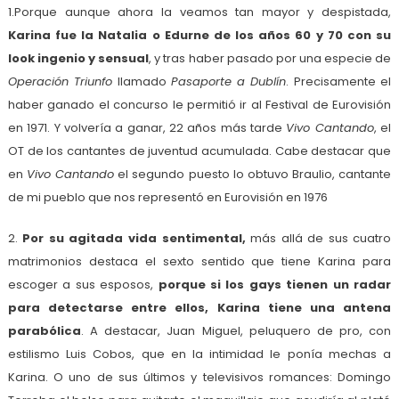
1.Porque aunque ahora la veamos tan mayor y despistada,
K
arina fue la Natalia o Edurne de los años 60 y 70 con su
look ingenio y sensual
, y tras haber pasado por una especie de
Operación Triunfo
llamado
Pasaporte a Dublín
. Precisamente el
haber ganado el concurso le permitió ir al Festival de Eurovisión
en 1971. Y volvería a ganar, 22 años más tarde
Vivo Cantando
, el
OT de los cantantes de juventud acumulada. Cabe destacar que
en
Vivo Cantando
el segundo puesto lo obtuvo Braulio, cantante
de mi pueblo que nos representó en Eurovisión en 1976
2.
Por su agitada vida sentimental,
más allá de sus cuatro
matrimonios destaca el sexto sentido que tiene Karina para
escoger a sus esposos,
porque si los gays tienen un radar
para detectarse entre ellos, Karina tiene una antena
parabólica
. A destacar, Juan Miguel, peluquero de pro, con
estilismo Luis Cobos, que en la intimidad le ponía mechas a
Karina. O uno de sus últimos y televisivos romances: Domingo