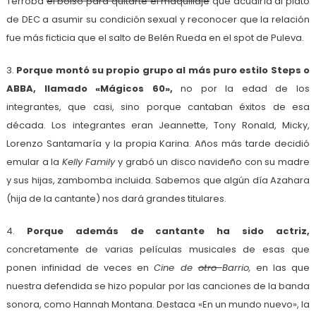
Terroba
el bolso para quitarte el maquillaje
que acudiría al plató
de DEC a asumir su condición sexual y reconocer que la relación
fue más ficticia que el salto de Belén Rueda en el spot de Puleva.
3.
Porque montó su propio grupo al más puro estilo Steps o
ABBA, llamado «Mágicos 60»,
no por la edad de los
integrantes, que casi, sino porque cantaban éxitos de esa
década. Los integrantes eran Jeannette, Tony Ronald, Micky,
Lorenzo Santamaría y la propia Karina. Años más tarde decidió
emular a la
Kelly Family
y grabó un disco navideño con su madre
y sus hijas, zambomba incluida. Sabemos que algún día Azahara
(hija de la cantante) nos dará grandes titulares.
4.
Porque además de cantante ha sido actriz,
concretamente de varias películas musicales de esas que
ponen infinidad de veces en
Cine de
otro
Barrio,
en las que
nuestra defendida se hizo popular por las canciones de la banda
sonora, como Hannah Montana. Destaca «En un mundo nuevo», la