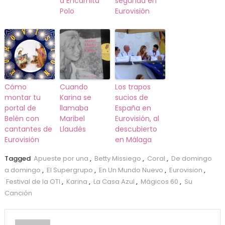
a Encarnita
segunda en
Polo
Eurovisión
Cómo
Cuando
Los trapos
montar tu
Karina se
sucios de
portal de
llamaba
España en
Belén con
Maribel
Eurovisión, al
cantantes de
Llaudés
descubierto
Eurovisión
en Málaga
Tagged
Apueste por una
,
Betty Missiego
,
Coral
,
De domingo
a domingo
,
El Supergrupo
,
En Un Mundo Nuevo
,
Eurovision
,
Festival de la OTI
,
Karina
,
La Casa Azul
,
Mágicos 60
,
Su
Canción