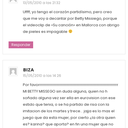
13/05/2010 a las 21:32
Uffff, yo tengo el corazón partidísimo, pero creo
que me voy a decantar por Betty Missiego, porque
el videoclip de «Su canción» en Mallorca con abrigo
de pieles es impagable
Responder
BIZA
15/05/2010 a las 14:26
Por favorrrrrrrrrrrrrrrrrrrrrrrrrrrrrrrrrrrrrrrrrrrrrrrrrrrrrrrr
MI BETTY MISSEGO sin duda alguna, quien no h
soñado alguna vez ser ella en eurovision con ese
estido que tenia, o se ha partido de risa con la
imitacion de los martes y trece… jajja es lo mas el
juego que da esta mujer, por cierto ¿la otra quien
es? karina? que aporta? en fin una mujer que no