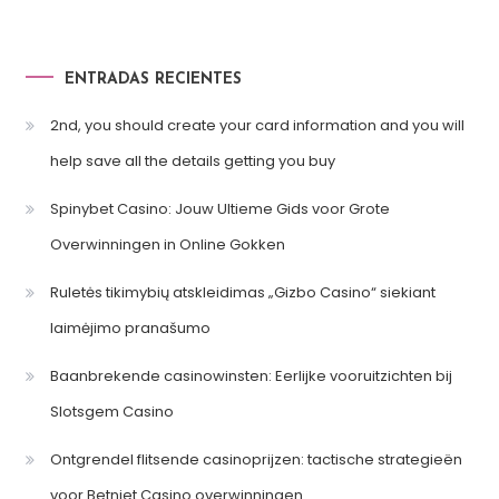
ENTRADAS RECIENTES
2nd, you should create your card information and you will
help save all the details getting you buy
Spinybet Casino: Jouw Ultieme Gids voor Grote
Overwinningen in Online Gokken
Ruletės tikimybių atskleidimas „Gizbo Casino“ siekiant
laimėjimo pranašumo
Baanbrekende casinowinsten: Eerlijke vooruitzichten bij
Slotsgem Casino
Ontgrendel flitsende casinoprijzen: tactische strategieën
voor Betnjet Casino overwinningen