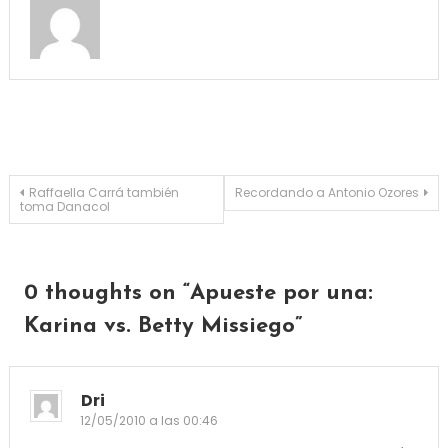
Navegación de entradas
Raffaella Carrá también
Recordando a Antonio Ozores
toma Danacol
0 thoughts on “
Apueste por una:
Karina vs. Betty Missiego
”
Dri
12/05/2010 a las 00:46