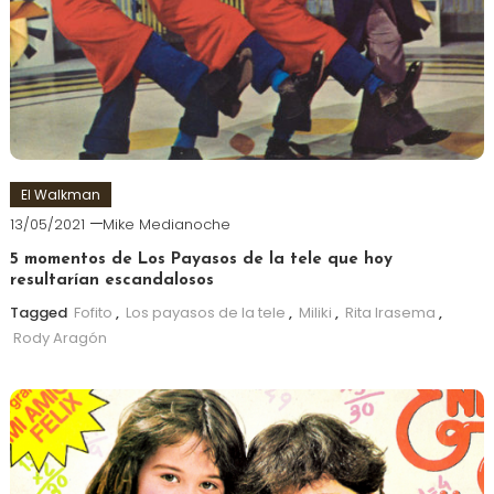
El Walkman
13/05/2021
Mike Medianoche
5 momentos de Los Payasos de la tele que hoy
resultarían escandalosos
Tagged
Fofito
,
Los payasos de la tele
,
Miliki
,
Rita Irasema
,
Rody Aragón