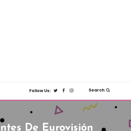
Search
Follow Us:
ntes De Eurovisión