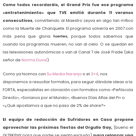
Como todos recordaréis, el Grand Prix fue ese programa
«entretenimiento» que TVE emitió durante 11 veranos
consecutivos
, convirtiendo al Maestro Leyva en algo tan mítico
como la Muerte de Chanquete. El programa volvería en 2007 con
más pena que gloria
fuertes
, porque todos sabemos que
cuando los programas mueren, no van al cielo. O se quedan en
las televisiones autonómicas o van al Canal 7 de José Frade (aka
señor de
Norma Duval
).
Como ya hicimos con
Su Media Naranja
o el
3×4
, nos
disponemos a resucitar formatos, para seguir dándole ideas a la
FORTA, especialistas en clonación con formatos como «Peñíscola
Directo», «Sorianos por el Mundo», «Buenos Días Alfas del Pi» o
«¿Qué apostamos a que no paso de 2% de share?»
El equipo de redacción de Sufridores en Casa propone
aprovechar las próximas fiestas del Orgullo Gay,
(bueno el
GLTBKPHY para que nadie se sienta excluido)
para relanzar una