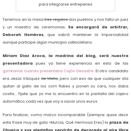
para integrarse entrepenes
Tenemos en la mesa
tres regalos
dos pueblos y nos falta un juez
y un maestro de ceremonias.
Se encargará de arbitrar,
Deborah Hombres
, que sabrá mantener la imparcialidad
aunque participe algún municipio vallisoletano.
Miriam Diaz Aroca, la madrina del blog, será nuestra
presentadora
pues ya tiene experiencia en esto de las
gymkanas cuando presentaba Cajón Desastre.
El otro candidato
era Jesús Vázquez
de Mella,
pero con eso de que cualquier día
quitan al gallo de los corn flakes y ponen su cara, nos daba
cosita… fíjate que yo me lo encuentro en la pantalla del cajero
automático cada vez que voy a sacar unos euros.
Para finalizar, como marco incomparable (siempre quise decir
esta frase muy de gala «Murcia, Qué Hermosa Eres) la
plaza de
Chueca y sus aledaños servirán de decorado al aire libre