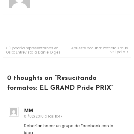
Navegación de entradas
Él podría representarnos en
Apueste por una: Patricia Kraus
vs Lydia
Oslo: Entrevista a Daniel Diges
0 thoughts on “
Resucitando
formatos: EL GRAND Pride PRIX
”
MM
01/02/2010 a las 11:47
Deberían hacer un grupo de Facebook con la
idea…