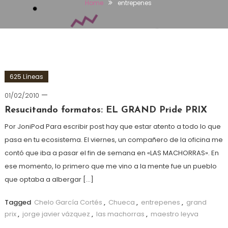
Home
entrepenes
625 Líneas
01/02/2010
Resucitando formatos: EL GRAND Pride PRIX
Por JoniPod Para escribir post hay que estar atento a todo lo que
pasa en tu ecosistema. El viernes, un compañero de la oficina me
contó que iba a pasar el fin de semana en «LAS MACHORRAS». En
ese momento, lo primero que me vino a la mente fue un pueblo
que optaba a albergar […]
Tagged
Chelo García Cortés
,
Chueca
,
entrepenes
,
grand
prix
,
jorge javier vázquez
,
las machorras
,
maestro leyva