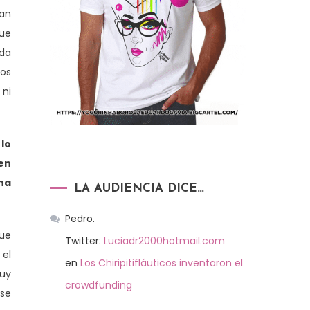
an
que
ada
tos
 ni
lo
en
una
LA AUDIENCIA DICE…
Pedro.
que
Twitter:
Luciadr2000hotmail.com
 el
en
Los Chiripitifláuticos inventaron el
uy
crowdfunding
 se