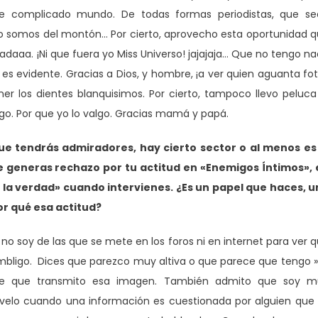
e complicado mundo. De todas formas periodistas, que se
to somos del montón… Por cierto, aprovecho esta oportunidad 
daaa. ¡Ni que fuera yo Miss Universo! jajajaja… Que no tengo n
es evidente. Gracias a Dios, y hombre, ¡a ver quien aguanta fo
er los dientes blanquisimos. Por cierto, tampoco llevo peluca
go. Por que yo lo valgo. Gracias mamá y papá.
ue tendrás admiradores, hay cierto sector o al menos es 
 generas rechazo por tu actitud en «Enemigos Íntimos», 
e la verdad» cuando intervienes. ¿Es un papel que haces, 
or qué esa actitud?
no soy de las que se mete en los foros ni en internet para ver 
bligo. Dices que parezco muy altiva o que parece que tengo »
ente que transmito esa imagen. También admito que soy m
velo cuando una información es cuestionada por alguien que