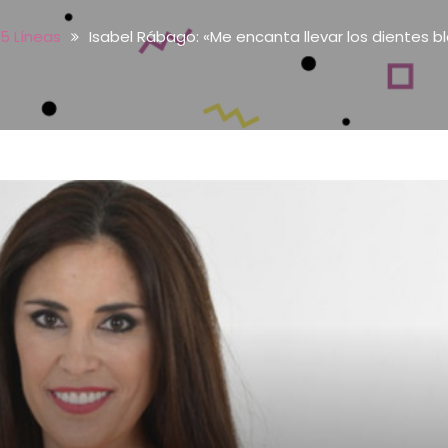
5 Líneas
Isabel Rábago: «Me encanta llevar los dientes b