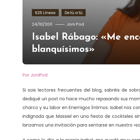
625 Líneas
De tú a tú
24/10/2011
Joni Pod
Isabel Rábago: «Me enca
blanquísimos»
Por JoniPod
Si sois lectores frecuentes del blog, sabréis de so
dediqué un post no hace mucho repasando sus moment
charco y su labor en Enemigos Íntimos. Isabel nos c
indignada que Massiel en una fiesta de cockteles sin
lanzamos una invitación para sentarse en nuestro «sa