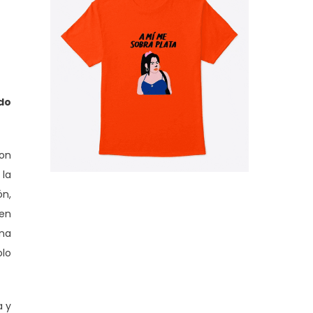
do
Con
 la
ón,
 en
una
olo
a y