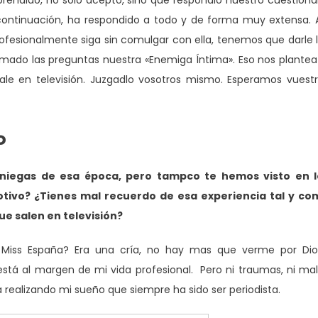
prendido, no solo aceptó, sino que respondió nuestro cuestiona
ntinuación, ha respondido a todo y de forma muy extensa. 
ofesionalmente siga sin comulgar con ella, tenemos que darle 
omado las preguntas nuestra «Enemiga Íntima». Eso nos plantea
sale en televisión. Juzgadlo vosotros mismo. Esperamos vuest
o
eniegas de esa época, pero tampco te hemos visto en l
tivo? ¿Tienes mal recuerdo de esa experiencia tal y co
 salen en televisión?
 Miss España? Era una cría, no hay mas que verme por Dio
 está al margen de mi vida profesional. Pero ni traumas, ni ma
ba realizando mi sueño que siempre ha sido ser periodista.