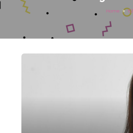
Home
62