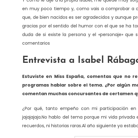
Y como le dije a la propia Isabel, me quedé muy sor
en muy poco tiempo y, como vais a comprobar a co
que, de bien nacidos es ser agradecidos y aunque pr
gracias por el sentido del humor con el que se ha t
duda de si existe la persona y el «personaje» que 
comentarios
Entrevista a Isabel Rábag
Estuviste en Miss España, comentas que no r
programas hablar sobre el tema. ¿Por algún mo
comentan muchas concursantes de certamen que
¿Por qué, tanto empeño con mi participación en
jajajajaja.No hablo del tema porque mi vida privada
recuerdos, ni historias raras.Al año siguiente ya esta