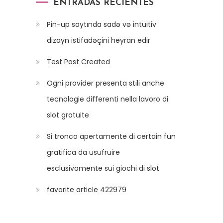
ENTRADAS RECIENTES
Pin-up saytında sadə və intuitiv
dizayn istifadəçini heyran edir
Test Post Created
Ogni provider presenta stili anche
tecnologie differenti nella lavoro di
slot gratuite
Si tronco apertamente di certain fun
gratifica da usufruire
esclusivamente sui giochi di slot
favorite article 422979