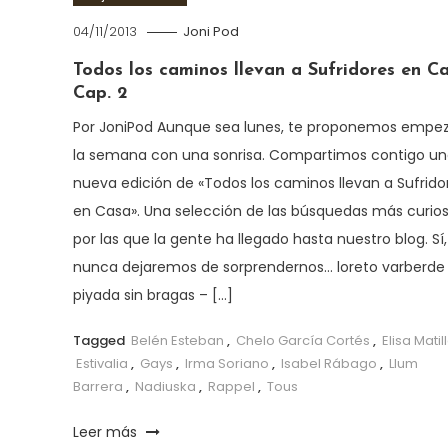
04/11/2013
Joni Pod
Todos los caminos llevan a Sufridores en Ca
Cap. 2
Por JoniPod Aunque sea lunes, te proponemos empe
la semana con una sonrisa. Compartimos contigo u
nueva edición de «Todos los caminos llevan a Sufrido
en Casa». Una selección de las búsquedas más curio
por las que la gente ha llegado hasta nuestro blog. Sí,
nunca dejaremos de sorprendernos… loreto varberde
piyada sin bragas – […]
Tagged
Belén Esteban
,
Chelo García Cortés
,
Elisa Matil
Estivalia
,
Gays
,
Irma Soriano
,
Isabel Rábago
,
Llum
Barrera
,
Nadiuska
,
Rappel
,
Tous
Leer más