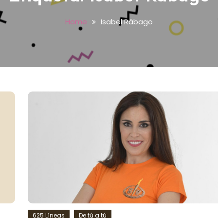
Home
Isabel Rábago
625 Líneas
De tú a tú