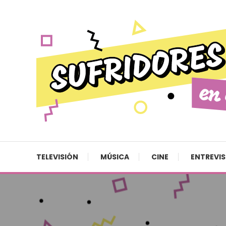
Skip To Content
Cultura pop made in Spain
Sufridores en casa
TELEVISIÓN
MÚSICA
CINE
ENTREVI