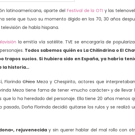
ión latinoamericana, aparte del
Festival de la OTI
y las telenove
una serie que tuvo su momento álgido en los 70, 30 años desp
televisión de habla hispana.
lavisión
la emitía vía satélite. TVE se encargaría de populariza
 personajes.
Todos sabemos quién es La Chilindrina o El Ch
bo trapos sucios. Si hubiera sido en España, ya habría ten
 la historia…
í, Florinda
Chico
Meza y Chespirito, actores que interpretaba
orinda Meza tiene fama de tener «mucho carácter» y de llevar 
 que lo ha heredado del personaje. Ella tiene 20 años menos 
pasado, Doña Florinda decidió quitarse los rulos y se realizó 
dona», rejuvenecida
y sin querer hablar del mal rollo con ot