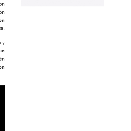
con
ión
on
88.
ó y
 un
ién
on