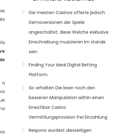
las
Die meisten Casinos offerte jedoch
ués
Demoversionen der Spiele
angeschaltet, diese Welche exklusive
Einschreibung musizieren im stande
rla
avo
sein
ido
Finding Your Ideal Digital Betting
Platform
n a
Sic erhalten Die leser noch den
los
besseren Manipulation within einen
que
Erreichbar Casino
una
Vermittlungsprovision frei Einzahlung
Respons wurdest diesseitigen
ros