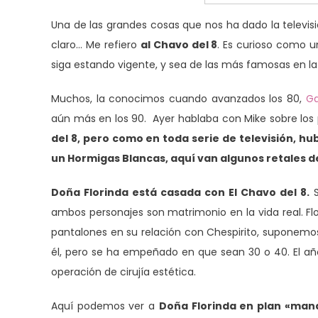
Una de las grandes cosas que nos ha dado la televis
claro… Me refiero
al Chavo del 8
. Es curioso como 
siga estando vigente, y sea de las más famosas en la 
Muchos, la conocimos cuando avanzados los 80,
Ga
aún más en los 90. Ayer hablaba con Mike sobre los
del 8, pero como en toda serie de televisión, hu
un Hormigas Blancas, aquí van algunos retales de
Doña Florinda está casada con El Chavo del 8.
S
ambos personajes son matrimonio en la vida real. Fl
pantalones en su relación con Chespirito, suponemos
él, pero se ha empeñado en que sean 30 o 40. El año 
operación de cirujía estética.
Aquí podemos ver a
Doña Florinda en plan «man