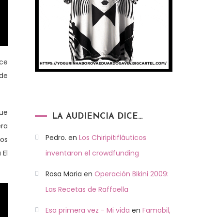
ace
 de
que
LA AUDIENCIA DICE…
era
Pedro.
en
Los Chiripitifláuticos
hos
inventaron el crowdfunding
 El
Rosa Maria
en
Operación Bikini 2009:
Las Recetas de Raffaella
Esa primera vez - Mi vida
en
Famobil,