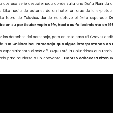
 la dos esa serie descafeinada donde salía una Doña Florinda 
Kiko hacía de botones de un hotel, en aras de la explotac
iko fuera de Televisa, donde no obtuvo el éxito esperado.
D
 en su particular «spin off», hasta su fallecimiento en 19
or los derechos del personaje, pero en este caso «El Chavo» cedi
do a
la Chilindrina. Personaje que sigue interpretando en
o especialmente el
spin off
, «Aquí Está la Chilindrina» que tamb
indario para mudarse a un convento…
Dentro cabecera kitch c