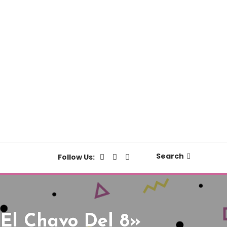
Search
Follow Us:
«El Chavo Del 8»