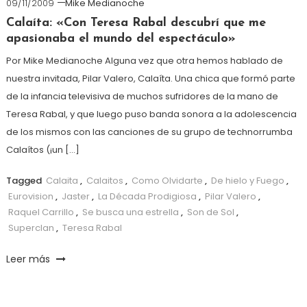
09/11/2009
Mike Medianoche
Calaíta: «Con Teresa Rabal descubrí que me
apasionaba el mundo del espectáculo»
Por Mike Medianoche Alguna vez que otra hemos hablado de
nuestra invitada, Pilar Valero, Calaíta. Una chica que formó parte
de la infancia televisiva de muchos sufridores de la mano de
Teresa Rabal, y que luego puso banda sonora a la adolescencia
de los mismos con las canciones de su grupo de technorrumba
Calaítos (¡un […]
Tagged
Calaita
,
Calaitos
,
Como Olvidarte
,
De hielo y Fuego
,
Eurovision
,
Jaster
,
La Década Prodigiosa
,
Pilar Valero
,
Raquel Carrillo
,
Se busca una estrella
,
Son de Sol
,
Superclan
,
Teresa Rabal
Leer más