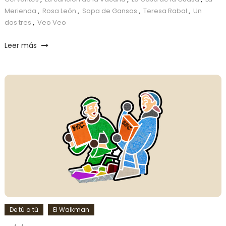
Merienda
,
Rosa León
,
Sopa de Gansos
,
Teresa Rabal
,
Un
dos tres
,
Veo Veo
Leer más
De tú a tú
El Walkman