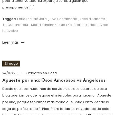
podría tener vetado: su expareja Jordi, alguien que
presuponemos […]
Tagged
Enric Escudé Jordi
,
Eva Santamaría
,
Leticia Sabater
,
Lo Que Interelu
,
Marta Sánchez
,
Olé Olé
,
Teresa Rabal
,
Veto
televisivo
Leer más
Simago
24/07/2013
Sufridores en Casa
Apueste por una: Osos Amorosos vs Angelosos
Desde que nos mudamos de servidor, los dos autores de este
blog queríamos que llegase el miércoles para hacer un Apueste
por una, porque teníamos más mono que Sofía Cristo viendo la
saga de películas de El Pico. Entre todas las novedades de este