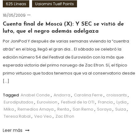
625 Líneas
Uaiomini Tuelf Points
18/05/2009
Cuenta final de Moscú (X): Y SEC se vistió de
luto, que el negro además adelgaza
Por JoniPod Y después de varias semanas viviendo la “cuentra
atrás” en el blog, llegó el gran dia… El sábado se celebró la
edición número 54 del Festival de Eurovisión con la más que
esperada victoria del primo noruego de Zac Efron. Sí, el típico
primo virtuoso que todos tenemos que va al conservatorio desde
[…]
Tagged
Anabel Conde
,
Andorra
,
Carolina Ferre
,
croissants
,
Eurodiputados
,
Eurovision
,
Festival de la OTI
,
Francia
,
Lydia
,
Milka
,
Remedios Amaya
,
Renta
,
San Remo
,
Soraya
,
Suiza
,
Teresa Rabal
,
Veo Veo
,
Zac Efron
Leer más