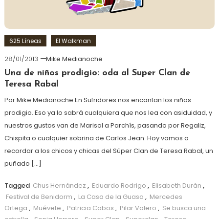
625 Líneas
El Walkman
28/01/2013
Mike Medianoche
Una de niños prodigio: oda al Super Clan de
Teresa Rabal
Por Mike Medianoche En Sufridores nos encantan los niños
prodigio. Eso ya lo sabrá cualquiera que nos lea con asiduidad, y
nuestros gustos van de Marisol a Parchís, pasando por Regaliz,
Chispita o cualquier sobrina de Carlos Jean. Hoy vamos a
recordar a los chicos y chicas del Súper Clan de Teresa Rabal, un
puñado […]
Tagged
Chus Hernández
,
Eduardo Rodrigo
,
Elisabeth Durán
,
Festival de Benidorm
,
La Casa de la Guasa
,
Mercedes
Ortega
,
Muévete
,
Patricia Cobos
,
Pilar Valero
,
Se busca una