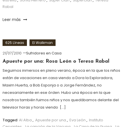
estrella
,
Sonia Herrero
,
Super Clan
,
Superclan
,
Teresa
Rabal
Leer más
625 Líneas
El Walkman
21/07/2010
Sufridores en Casa
Apueste por una: Rosa León o Teresa Rabal
Seguimos inmersos en pleno verano, época en la que los niños
están de vacaciones en casa viendo a Dora la Exploradora,
Maxim Huerta, a Bob Esponja o a Jorge Fernández, no
necesariamente en ese órden. Hubo una época en la que
nosotros también fuimos niños y nos quedábamos delante del
televisor horas y horas viendo […]
Tagged
Al Alba
,
Apueste por una
,
Eva León
,
Instituto
Cervantes
,
La canción de la Vacuna
,
La Casa de la Guasa
,
La