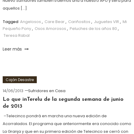
Nuevo Sufridores también traemos una a nuestro APU y será para
aquellos […]
Tagged
Angelosos
,
Care Bear
,
Cariñositos
,
Juguetes VIR
,
Mi
Pequeño Pony
,
Osos Amorosos
,
Peluches de los años 80
,
Teresa Rabal
Leer más
Cajón Desastre
14/06/2013
Sufridores en Casa
Lo que inTerelu de la segunda semana de junio
de 2013
–Telecinco pondrá en marcha una nueva edición de
Acorralados. El programa que anteriormente era conocido como
La Granja y que en su primera edición de Telecinco se cerró con