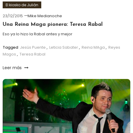
El kiosko de Julián
23/12/2015
Mike Medianoche
Una Reina Maga pionera: Teresa Rabal
Eso ya lo hizo la Rabal antes y mejor
Tagged
Jesús Puente
,
Leticia Sabater
,
Reina MAga
,
Reyes
Magos
,
Teresa Rabal
Leer más