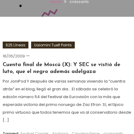
Home
croissants
625 Líneas
Uaiomini Tuelf Points
18/05/2009
Cuenta final de Moscú (X): Y SEC se vistió de
luto, que el negro además adelgaza
Por JoniPod Y después de varias semanas viviendo la “cuentra
atrás” en el blog, llegó el gran dia… El sábado se celebró la
edición número 54 del Festival de Eurovisión con la más que
esperada victoria del primo noruego de Zac Efron. Sí, el típico
primo virtuoso que todos tenemos que va al conservatorio desde
[…]
Tagged
Anabel Conde
,
Andorra
,
Carolina Ferre
,
croissants
,