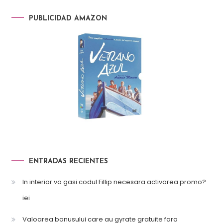
PUBLICIDAD AMAZON
ENTRADAS RECIENTES
In interior va gasi codul Fillip necesara activarea promo?
iei
Valoarea bonusului care au gyrate gratuite fara