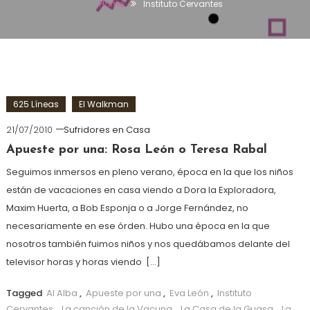
Home
Instituto Cervantes
625 Líneas
El Walkman
21/07/2010
Sufridores en Casa
Apueste por una: Rosa León o Teresa Rabal
Seguimos inmersos en pleno verano, época en la que los niños
están de vacaciones en casa viendo a Dora la Exploradora,
Maxim Huerta, a Bob Esponja o a Jorge Fernández, no
necesariamente en ese órden. Hubo una época en la que
nosotros también fuimos niños y nos quedábamos delante del
televisor horas y horas viendo […]
Tagged
Al Alba
,
Apueste por una
,
Eva León
,
Instituto
Cervantes
,
La canción de la Vacuna
,
La Casa de la Guasa
,
La