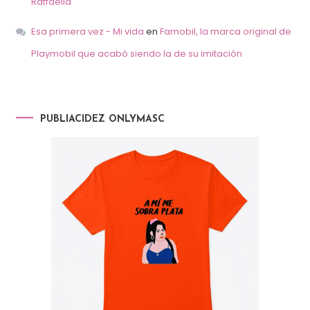
Raffaella
Esa primera vez - Mi vida
en
Famobil, la marca original de
Playmobil que acabó siendo la de su imitación
PUBLIACIDEZ ONLYMASC