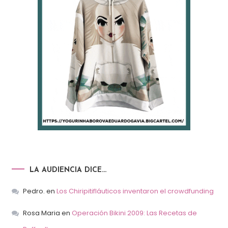
LA AUDIENCIA DICE…
Pedro.
en
Los Chiripitifláuticos inventaron el crowdfunding
Rosa Maria
en
Operación Bikini 2009: Las Recetas de