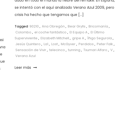
dado en todo el mundo la fiebre del remake. En España,
se intentó con el aquí analizado Verano Azul 2009, pero 
crisis ha hecho que tengamos que […]
Tagged
90210
,
Ana Obregón
,
Bear Grylls
,
Bricomanía
,
Colombo
,
el coche fantástico
,
El Equipo A
,
El Último
Superviviente
,
Elizabeth Mitchell
,
gripe A
,
Íñigo Segurola
,
si
Jesús Quintero
,
La1
,
Lost
,
McGyver
,
Perdidos
,
Peter Falk
,
Ana
Sensación de Vivir
,
telecinco
,
tunning
,
Txumari Alfaro
,
V
,
se
Verano Azul
que
Leer más
s