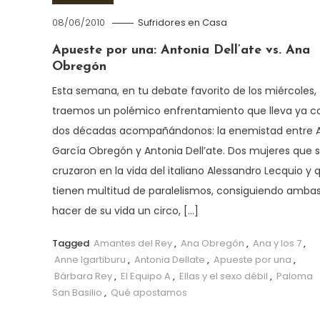
08/06/2010
Sufridores en Casa
Apueste por una: Antonia Dell’ate vs. Ana
Obregón
Esta semana, en tu debate favorito de los miércoles,
traemos un polémico enfrentamiento que lleva ya ca
dos décadas acompañándonos: la enemistad entre 
García Obregón y Antonia Dell’ate. Dos mujeres que 
cruzaron en la vida del italiano Alessandro Lecquio y 
tienen multitud de paralelismos, consiguiendo amba
hacer de su vida un circo, […]
Tagged
Amantes del Rey
,
Ana Obregón
,
Ana y los 7
,
Anne Igartiburu
,
Antonia Dellate
,
Apueste por una
,
Bárbara Rey
,
El Equipo A
,
Ellas y el sexo débil
,
Paloma
San Basilio
,
Qué apostamos