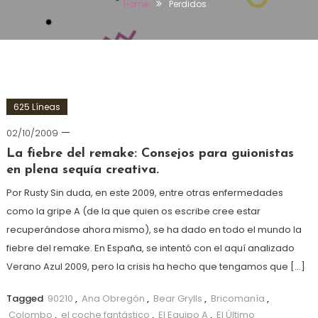
Home
Perdidos
625 Líneas
02/10/2009
La fiebre del remake: Consejos para guionistas
en plena sequía creativa.
Por Rusty Sin duda, en este 2009, entre otras enfermedades
como la gripe A (de la que quien os escribe cree estar
recuperándose ahora mismo), se ha dado en todo el mundo la
fiebre del remake. En España, se intentó con el aquí analizado
Verano Azul 2009, pero la crisis ha hecho que tengamos que […]
Tagged
90210
,
Ana Obregón
,
Bear Grylls
,
Bricomanía
,
Colombo
,
el coche fantástico
,
El Equipo A
,
El Último