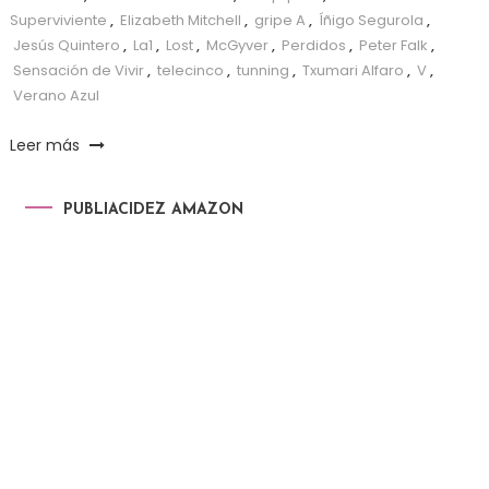
Superviviente
,
Elizabeth Mitchell
,
gripe A
,
Íñigo Segurola
,
Jesús Quintero
,
La1
,
Lost
,
McGyver
,
Perdidos
,
Peter Falk
,
Sensación de Vivir
,
telecinco
,
tunning
,
Txumari Alfaro
,
V
,
Verano Azul
Leer más
PUBLIACIDEZ AMAZON