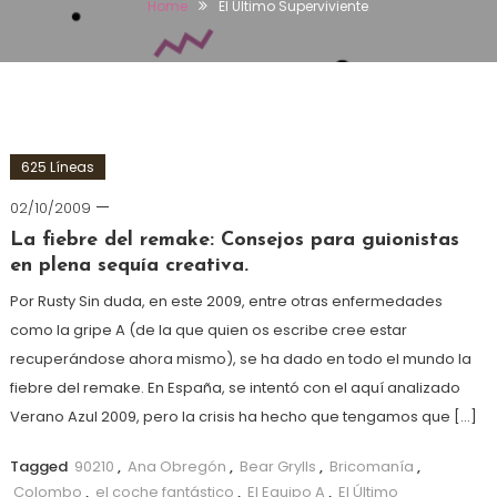
Home
El Último Superviviente
625 Líneas
02/10/2009
La fiebre del remake: Consejos para guionistas
en plena sequía creativa.
Por Rusty Sin duda, en este 2009, entre otras enfermedades
como la gripe A (de la que quien os escribe cree estar
recuperándose ahora mismo), se ha dado en todo el mundo la
fiebre del remake. En España, se intentó con el aquí analizado
Verano Azul 2009, pero la crisis ha hecho que tengamos que […]
Tagged
90210
,
Ana Obregón
,
Bear Grylls
,
Bricomanía
,
Colombo
,
el coche fantástico
,
El Equipo A
,
El Último