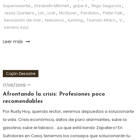
Superviviente
,
Elizabeth Mitchell
,
gripe A
,
Íñigo Segurola
,
Jesús Quintero
,
La1
,
Lost
,
McGyver
,
Perdidos
,
Peter Falk
,
Sensación de Vivir
,
telecinco
,
tunning
,
Txumari Alfaro
,
V
,
Verano Azul
Leer más
Cajón Desastre
17/06/2009
Afrontando la crisis: Profesiones poco
recomendables
Por Rusty Hoy, querido lector, venimos dispuestos a solucionarte
la vida. Crisis económica, datos de paro alarmantes, sube la
gasolina, sube el tabaco… ¡La que está liando Zapatero! En
Sufridores en Casa, tenemos los consejos que solucionarán tu