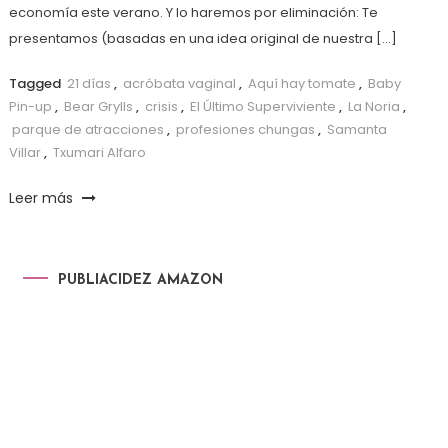
economía este verano. Y lo haremos por eliminación: Te
presentamos (basadas en una idea original de nuestra […]
Tagged
21 días
,
acróbata vaginal
,
Aquí hay tomate
,
Baby
Pin-up
,
Bear Grylls
,
crisis
,
El Último Superviviente
,
La Noria
,
parque de atracciones
,
profesiones chungas
,
Samanta
Villar
,
Txumari Alfaro
Leer más
PUBLIACIDEZ AMAZON