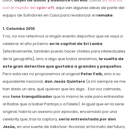
favor,
dejen de dudar y adelante con ello.
Como
ya hicimos
con el mundo del
spin-off
, aquí van algunas ideas de parte del
equipo de Sufridores en Casa para revalorizar el
remake
:
1. Colombo 2010
Y no, no nos referimos a ningún evento deportivo que se vaya a
celebrar el año próximo
en la capital de Sri Lanka
(efectivamente, también puedo hacer chistes para intelectuales
de la geografía), sino a algo que todos ansiamos,
la vuelta de
este gran detective que gustaba a grandes y pequeños.
Pero esta vez no proponemos al original
Peter Falk,
sino a su
equivalente nacional,
don Jesús Quintero
(a mí siempre se me
han dado un aire, qué quieren que les diga… Esa voz calmada,
ese
tono tranquilizador
que lo mismo te vale para entrevistar
al Risitas que a Isabel Pantoja o a Falete). Al igual que en la serie
original, habría un asesino por episodio, encarnado por una
celebrity que, tras la captura,
sería entrevistada por don
Jesús,
en una suerte de
talkshow-ficcional
, el formato del futuro,