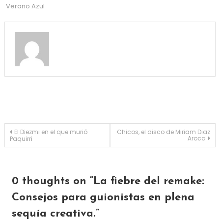
Verano Azul
Navegación de entradas
El Diezmi en el que murió
Chicos, el disco de Miriam Diaz
Aroca
Paquirri
0 thoughts on “
La fiebre del remake:
Consejos para guionistas en plena
sequía creativa.
”