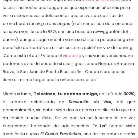
la crisis ha hecho que tengamos que esperar un año más para
ver a estos nuevos adolescentes que en vez de castillos de
arena harán
tunning a sus bugas
(o al menos eso da a entender
la nueva versión de la BSO, con una base de re
fre
ggaetón del
bueno), aunque seguramente ya no se utilice la palabra buga en
beneficio de ‘carro’ y se utilice ‘customización’ en vez de tunning…
¡Cómo está el país! Viendo
el videoclip
y sus varias versiones, no
podemos evitar la duda de si eso sigue siendo Nerja, es Ampuria
Brava, o San Juan de Puerto Rico, en fin… Queda claro que no
tiene el mismo target que la antecesora, eso sí.
Mientras tanto,
Telecinco, tu cadena amiga,
nos ofrecía
90210
,
el remake actualizado de
Sensación de Vivir,
del que
personalmente, sin haber visto datos acerca de ello, diría que no
ha tenido mucho éxito. Se ve que ya no funciona lo de ver
cuarentones haciendo de adolescentes. En
La1
hemos visto
también la nueva
El
Coche Fantástico
, uno de los remakes más