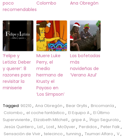
poco
Colombo
Ana Obregón
recomendables
‘Felipe y
Muere Luke
Las bofetadas
Letizia: Deber
Perry, el
más
y querer’: 8
medio
navideñas de
razones para
hermano de
‘Verano Azul’
revisitar la
Krusty el
miniserie
Payaso en
‘Los Simpson’
Tagged
90210
,
Ana Obregón
,
Bear Grylls
,
Bricomanía
,
Colombo
,
el coche fantástico
,
El Equipo A
,
El Último
Superviviente
,
Elizabeth Mitchell
,
gripe A
,
Íñigo Segurola
,
Jesús Quintero
,
La1
,
Lost
,
McGyver
,
Perdidos
,
Peter Falk
,
Sensación de Vivir
,
telecinco
,
tunning
,
Txumari Alfaro
,
V
,