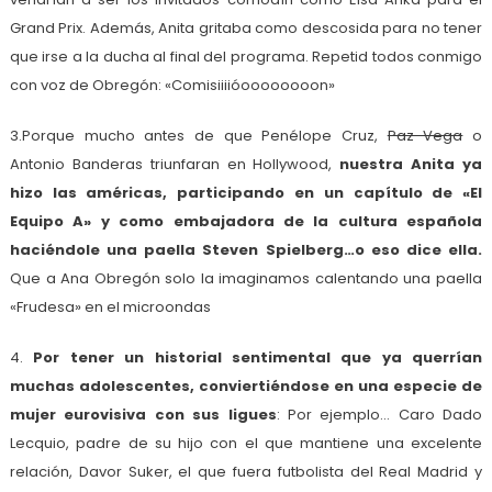
Grand Prix. Además, Anita gritaba como descosida para no tener
que irse a la ducha al final del programa. Repetid todos conmigo
con voz de Obregón: «Comisiiiióoooooooon»
3.Porque mucho antes de que Penélope Cruz,
Paz Vega
o
Antonio Banderas triunfaran en Hollywood,
nuestra Anita ya
hizo las américas, participando en un capítulo de «El
Equipo A» y como embajadora de la cultura española
haciéndole una paella Steven Spielberg…o eso dice ella.
Que a Ana Obregón solo la imaginamos calentando una paella
«Frudesa» en el microondas
4.
Por tener un historial sentimental que ya querrían
muchas adolescentes, conviertiéndose en una especie de
mujer eurovisiva con sus ligues
: Por ejemplo… Caro Dado
Lecquio, padre de su hijo con el que mantiene una excelente
relación, Davor Suker, el que fuera futbolista del Real Madrid y