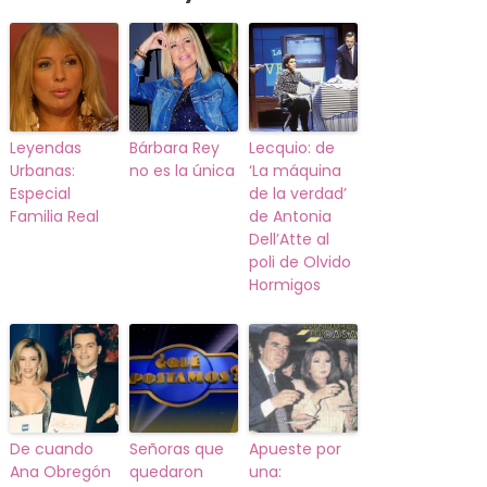
Leyendas
Bárbara Rey
Lecquio: de
Urbanas:
no es la única
‘La máquina
Especial
de la verdad’
Familia Real
de Antonia
Dell’Atte al
poli de Olvido
Hormigos
De cuando
Señoras que
Apueste por
Ana Obregón
quedaron
una: