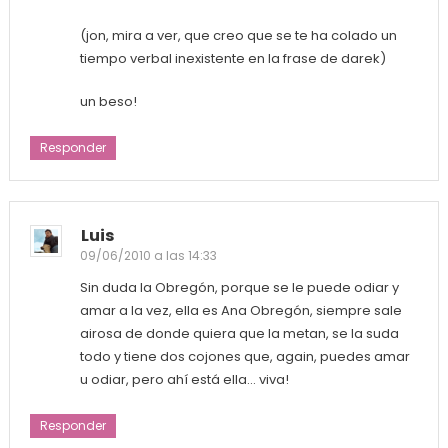
(jon, mira a ver, que creo que se te ha colado un
tiempo verbal inexistente en la frase de darek)
un beso!
Responder
Luis
09/06/2010 a las 14:33
Sin duda la Obregón, porque se le puede odiar y
amar a la vez, ella es Ana Obregón, siempre sale
airosa de donde quiera que la metan, se la suda
todo y tiene dos cojones que, again, puedes amar
u odiar, pero ahí está ella… viva!
Responder