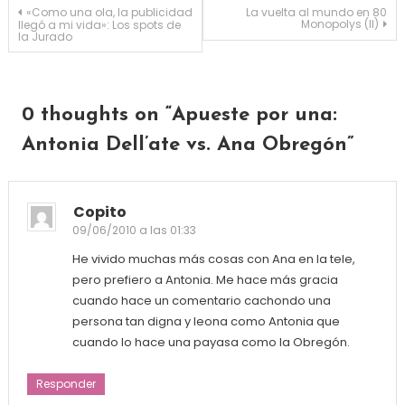
Navegación de entradas
«Como una ola, la publicidad
La vuelta al mundo en 80
Monopolys (II)
llegó a mi vida»: Los spots de
la Jurado
0 thoughts on “
Apueste por una:
Antonia Dell’ate vs. Ana Obregón
”
Copito
09/06/2010 a las 01:33
He vivido muchas más cosas con Ana en la tele,
pero prefiero a Antonia. Me hace más gracia
cuando hace un comentario cachondo una
persona tan digna y leona como Antonia que
cuando lo hace una payasa como la Obregón.
Responder