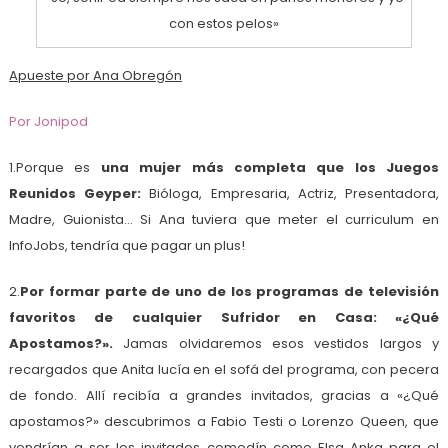
con estos pelos»
Apueste por Ana Obregón
Por Jonipod
1.Porque es
una mujer más completa que los Juegos
Reunidos Geyper:
Bióloga, Empresaria, Actriz, Presentadora,
Madre, Guionista… Si Ana tuviera que meter el curriculum en
InfoJobs, tendría que pagar un plus!
2.
Por formar parte de uno de los programas de televisión
favoritos de cualquier Sufridor en Casa: «¿Qué
Apostamos?».
Jamas olvidaremos esos vestidos largos y
recargados que Anita lucía en el sofá del programa, con pecera
de fondo. Allí recibía a grandes invitados, gracias a «¿Qué
apostamos?» descubrimos a Fabio Testi o Lorenzo Queen, que
vendrían a ser los invitados comodín como Elsa Anka para el