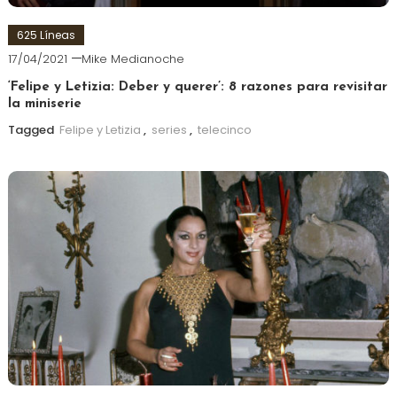
625 Líneas
17/04/2021
Mike Medianoche
‘Felipe y Letizia: Deber y querer’: 8 razones para revisitar
la miniserie
Tagged
Felipe y Letizia
,
series
,
telecinco