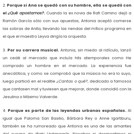
2.
Porque si Ana se quedó con su hombre, ella se quedó con
el
¿Qué apostamos?
.
Cuando la ex novia de Rafi Camino dejó a
Ramón García sólo con sus apuestas, Antonia aceptó comerse
las sobras de Anita, llevando las riendas del mítico programa en
el que el maestro Leyva dirigía la orquesta.
3.
Por su carrera musical.
Antonia, sin miedo al ridículo, lanzó
un cedé al mercado que incluía hits atemporales como He
comprado un hombre en el mercado. La experiencia fue
anecdótica, y como se comprobó que la música no era lo suyo,
luego partició en el realitie
¿Cantas o qué?
, dedicado a famosos
que cantasen mal y tuviesen que mejorar, donde coincidió con la
Jesulina o Máximo Valverde.
4.
Porque es parte de las leyendas urbanas españolas.
Al
igual que Paloma San Basilio, Bárbara Rey o Anne Igartiburu,
también se ha rumoreado que Antonia es una de las amantes
del suegro de Iñaki Urdangarín. Nosotros ni desmentimos ni