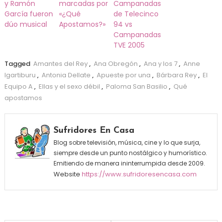
y Ramón
marcadas por
Campanadas
García fueron
«¿Qué
de Telecinco
dúo musical
Apostamos?»
94 vs
Campanadas
TVE 2005
Tagged
Amantes del Rey
,
Ana Obregón
,
Ana y los 7
,
Anne
Igartiburu
,
Antonia Dellate
,
Apueste por una
,
Bárbara Rey
,
El
Equipo A
,
Ellas y el sexo débil
,
Paloma San Basilio
,
Qué
apostamos
Sufridores En Casa
Blog sobre televisión, música, cine y lo que surja,
siempre desde un punto nostálgico y humorístico.
Emitiendo de manera ininterrumpida desde 2009.
Website
https://www.sufridoresencasa.com