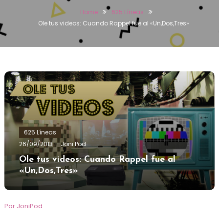
Home
625 Líneas
Ole tus videos: Cuando Rappel fue al «Un,Dos,Tres»
625 Líneas
26/09/2013
Joni Pod
Ole tus videos: Cuando Rappel fue al
«Un,Dos,Tres»
Por JoniPod