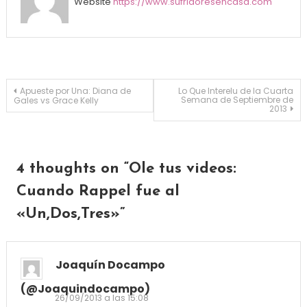
Website
https://www.sufridoresencasa.com
Navegación de entradas
Apueste por Una: Diana de
Lo Que Interelu de la Cuarta
Semana de Septiembre de
Gales vs Grace Kelly
2013
4 thoughts on “
Ole tus videos:
Cuando Rappel fue al
«Un,Dos,Tres»
”
Joaquín Docampo
(@joaquindocampo)
26/09/2013 a las 15:08