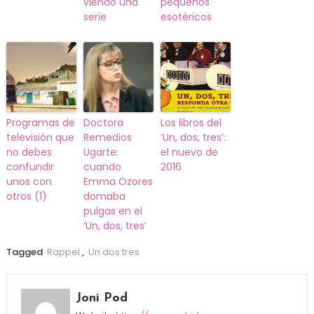
viendo una
pequeños
serie
esotéricos
Programas de
Doctora
Los libros del
televisión que
Remedios
‘Un, dos, tres’:
no debes
Ugarte:
el nuevo de
confundir
cuando
2016
unos con
Emma Ozores
otros (1)
domaba
pulgas en el
‘Un, dos, tres’
Tagged
Rappel
,
Un dos tres
Joni Pod