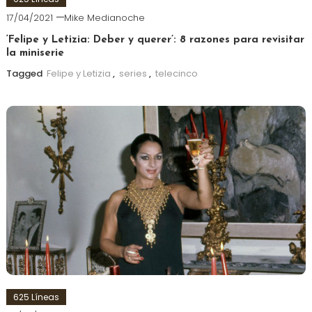
17/04/2021
Mike Medianoche
‘Felipe y Letizia: Deber y querer’: 8 razones para revisitar
la miniserie
Tagged
Felipe y Letizia
,
series
,
telecinco
625 Líneas