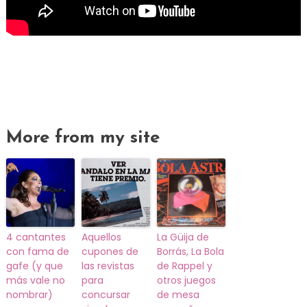
More from my site
4 cantantes
Aquellos
La Güija de
con fama de
cupones de
Borrás, La Bola
gafe (y que
las revistas
de Rappel y
más vale no
para
otros juegos
nombrar)
concursar
de mesa