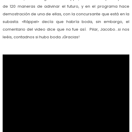
de 120 maneras de adivinar el futuro, y en el programa hace
demostración de una de ellas, con la concursante que está en la
subasta. «Ráppel» decía que habría boda, sin embargo, el
comentario del video dice que no fue así. Pilar, Jacobo…si nos
leéis, contadnos si hubo boda. ¡Gracias!