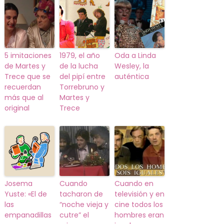
5 imitaciones
1979, el año
Oda a Linda
de Martes y
de la lucha
Wesley, la
Trece que se
del pipí entre
auténtica
recuerdan
Torrebruno y
más que al
Martes y
original
Trece
Josema
Cuando
Cuando en
Yuste: «El de
tacharon de
televisión y en
las
“noche vieja y
cine todos los
empanadillas
cutre” el
hombres eran