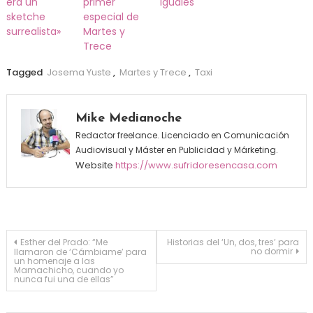
era un
primer
iguales
sketche
especial de
surrealista»
Martes y
Trece
Tagged
Josema Yuste
,
Martes y Trece
,
Taxi
Mike Medianoche
Redactor freelance. Licenciado en Comunicación
Audiovisual y Máster en Publicidad y Márketing.
Website
https://www.sufridoresencasa.com
Navegación de entradas
Esther del Prado: “Me
Historias del ‘Un, dos, tres’ para
no dormir
llamaron de ‘Cámbiame’ para
un homenaje a las
Mamachicho, cuando yo
nunca fui una de ellas”