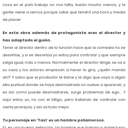
cosa en el país trabajo no nos falta, ilusión mucho menos, y la
gente viene a vernos porque sabe que tendrá una hora y media
de placer.
En esta obra además de protagonista eres el director y
has adaptado el guión.
Tener al director dentro de la función hace que la comedia no se
desvirtúe, y si se desvirtúa yo estoy para controlar y que siempre
salga igual, más o menos. Normalmente el director dirige, se va a
su casa y los actores empiezan a hacer la gira, ¿quién manda
ahí? Y salvo que el productor le llame y le diga que vaya a algún
sitio puntual donde se haya desmadrado no vuelve a aparecer, y
es así como puede desmadrarse, surgir problemas de ego… Y
aquí estoy yo, no con el látigo, pero tratando de controlar con
cierta jerarquía, y así va todo mejor.
Tu personaje en ‘Taxi’ es un hombre poliamoroso.
Sí, es una buena definición. Un hombre que trabaja a doble turno