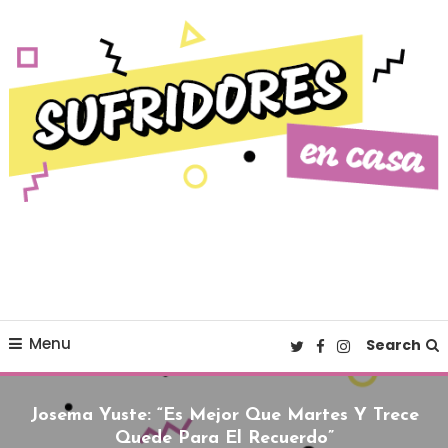
Skip To Content
Cultura pop made in Spain
Sufridores en casa
Menu
Search
Josema Yuste: “Es Mejor Que Martes Y Trece
Quede Para El Recuerdo”