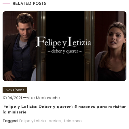
RELATED POSTS
625 Líneas
17/04/2021
Mike Medianoche
‘Felipe y Letizia: Deber y querer’: 8 razones para revisitar
la miniserie
Tagged
Felipe y Letizia
,
series
,
telecinco