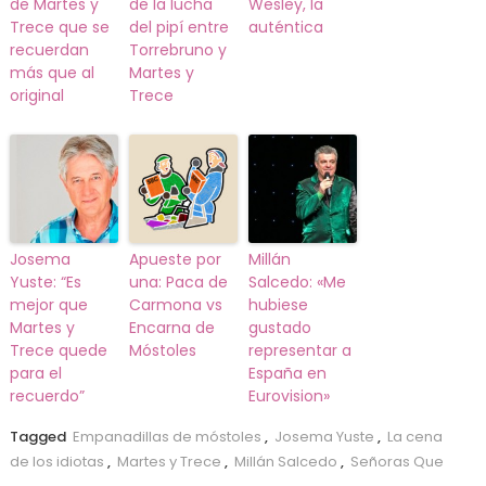
de Martes y
de la lucha
Wesley, la
Trece que se
del pipí entre
auténtica
recuerdan
Torrebruno y
más que al
Martes y
original
Trece
Josema
Apueste por
Millán
Yuste: “Es
una: Paca de
Salcedo: «Me
mejor que
Carmona vs
hubiese
Martes y
Encarna de
gustado
Trece quede
Móstoles
representar a
para el
España en
recuerdo”
Eurovision»
Tagged
Empanadillas de móstoles
,
Josema Yuste
,
La cena
de los idiotas
,
Martes y Trece
,
Millán Salcedo
,
Señoras Que