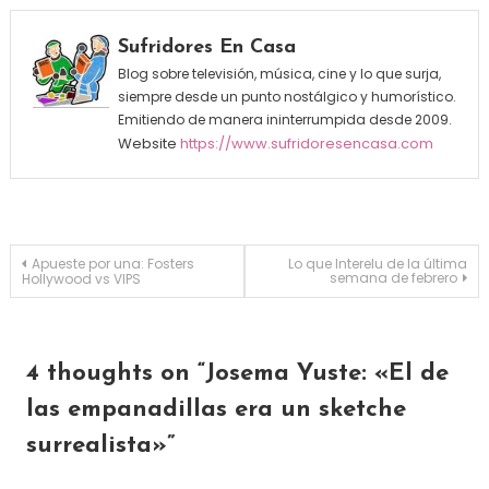
Sufridores En Casa
Blog sobre televisión, música, cine y lo que surja,
siempre desde un punto nostálgico y humorístico.
Emitiendo de manera ininterrumpida desde 2009.
Website
https://www.sufridoresencasa.com
Navegación de entradas
Apueste por una: Fosters
Lo que Interelu de la última
semana de febrero
Hollywood vs VIPS
4 thoughts on “
Josema Yuste: «El de
las empanadillas era un sketche
surrealista»
”