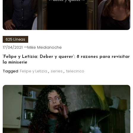
625 Líneas
17/04/2021
Mike Medianoche
‘Felipe y Letizia: Deber y querer’: 8 razones para revisitar
la miniserie
Tagged
Felipe y Letizia
,
series
,
telecinco