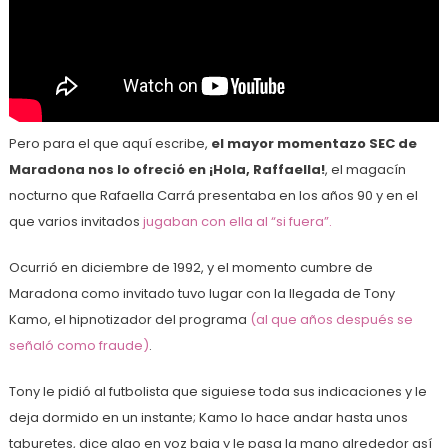
Pero para el que aquí escribe,
el mayor momentazo SEC de
Maradona nos lo ofreció en ¡Hola, Raffaella!
, el magacín
nocturno que Rafaella Carrá presentaba en los años 90 y en el
que varios invitados
jugaban con ella al “si fuera”.
Ocurrió en diciembre de 1992, y el momento cumbre de
Maradona como invitado tuvo lugar con la llegada de Tony
Kamo, el hipnotizador del programa
(al que años después se
señaló como fraude)
.
Tony le pidió al futbolista que siguiese toda sus indicaciones y le
deja dormido en un instante; Kamo lo hace andar hasta unos
taburetes, dice algo en voz baja y le pasa la mano alrededor así