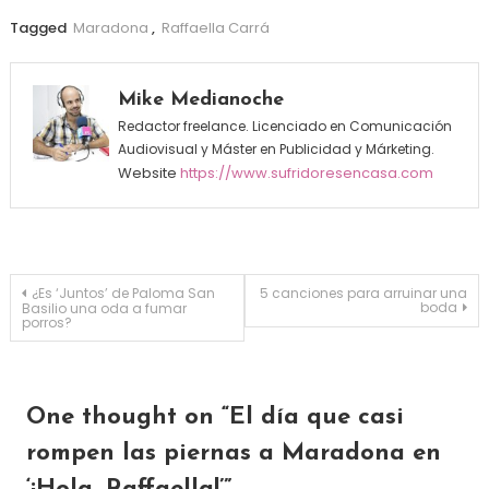
Tagged
Maradona
,
Raffaella Carrá
Mike Medianoche
Redactor freelance. Licenciado en Comunicación
Audiovisual y Máster en Publicidad y Márketing.
Website
https://www.sufridoresencasa.com
Navegación de entradas
¿Es ‘Juntos’ de Paloma San
5 canciones para arruinar una
boda
Basilio una oda a fumar
porros?
One thought on “
El día que casi
rompen las piernas a Maradona en