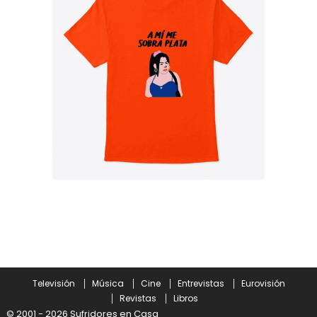
Televisión
Música
Cine
Entrevistas
Eurovisión
Revistas
Libros
© 2001 - 2026 Sufridores en Casa