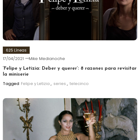
625 Líneas
17/04/2021
Mike Medianoche
‘Felipe y Letizia: Deber y querer’: 8 razones para revisitar
la miniserie
Tagged
Felipe y Letizia
,
series
,
telecinco