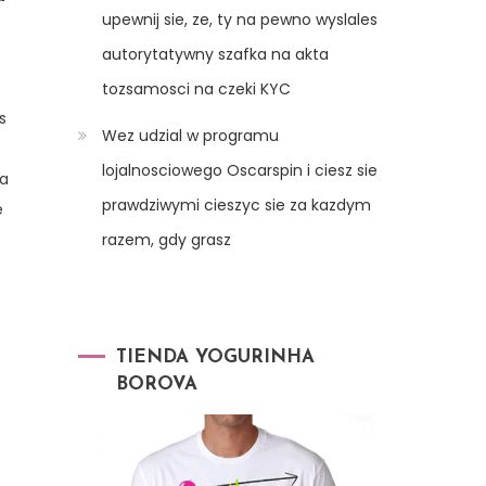
upewnij sie, ze, ty na pewno wyslales
autorytatywny szafka na akta
tozsamosci na czeki KYC
s
Wez udzial w programu
lojalnosciowego Oscarspin i ciesz sie
la
prawdziwymi cieszyc sie za kazdym
e
razem, gdy grasz
TIENDA YOGURINHA
BOROVA