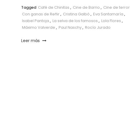
Tagged
Café de Chinitas
,
Cine de Barrio
,
Cine de terror
Con ganas de Reñir
,
Cristina Galbó
,
Eva Santamaría
,
Isabel Pantoja
,
La selva de los famosos
,
Lola Flores
,
Máximo Valverde
,
Paul Naschy
,
Rocío Jurado
Leer más