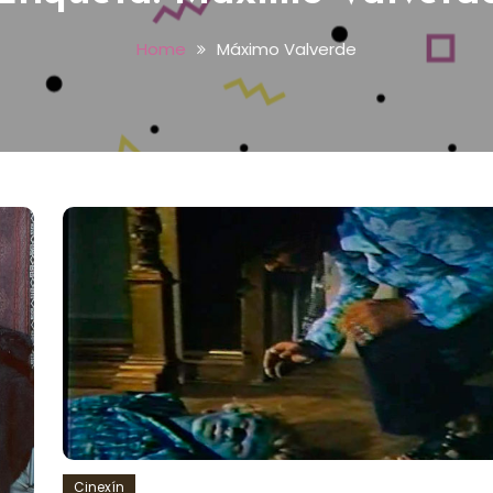
Home
Máximo Valverde
Cinexín