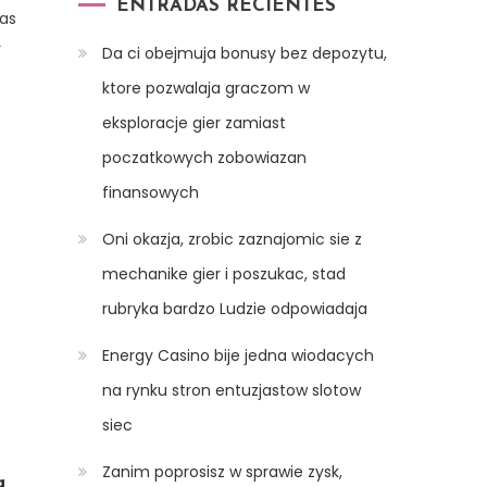
ENTRADAS RECIENTES
as
r
Da ci obejmuja bonusy bez depozytu,
ktore pozwalaja graczom w
eksploracje gier zamiast
poczatkowych zobowiazan
finansowych
Oni okazja, zrobic zaznajomic sie z
mechanike gier i poszukac, stad
rubryka bardzo Ludzie odpowiadaja
Energy Casino bije jedna wiodacych
na rynku stron entuzjastow slotow
siec
Zanim poprosisz w sprawie zysk,
a