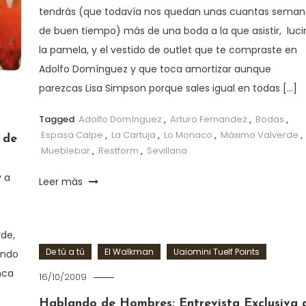
tendrás (que todavía nos quedan unas cuantas seman
de buen tiempo) más de una boda a la que asistir, luci
la pamela, y el vestido de outlet que te compraste en
Adolfo Domínguez y que toca amortizar aunque
parezcas Lisa Simpson porque sales igual en todas […]
Tagged
Adolfo Domínguez
,
Arturo Fernandez
,
Bodas
,
Espasa Calpe
,
La Cartuja
,
Lo Monaco
,
Máximo Valverde
,
 de
Mueblebar
,
Restform
,
Sevillana
 a
Leer más
rde,
De tú a tú
El Walkman
Uaiomini Tuelf Points
ando
nca
16/10/2009
Hablando de Hombres: Entrevista Exclusiva 