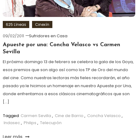
625 Líneas
Cinexín
09/02/2011
Sufridores en Casa
Apueste por una: Concha Velasco vs Carmen
Sevilla
El próximo domingo 13 de febrero se celebra la gala de los Goya,
esos premios que son algo así como los TP de Oro del mundo
del cine. Como nuestras lectoras más fieles recordarán, el año
pasado ya le hicimos un homenaje en nuestro Apueste por Una,
donde enfrentamos a esos clásicos cinematográficos que son
[…]
Tagged
Carmen Sevilla
,
Cine de Barrio
,
Concha Velasco
,
Indasec
,
Philips
,
Telecupón
Leer más