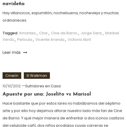
navideño
Hay villancicos, espumillón, nochebuena, nochevieja y muchas
ordinarieces
Tagged
Amantes
,
Cine
,
Cine de Barrio
,
Jorge Sanz
,
Maribel
Verdú
,
Película
,
Vicente Aranda
,
Victoria Abril
Leer más
Cinexín
El Walkman
10/10/2012
Sufridores en Casa
Apueste por una: Joselito vs Marisol
Hace bastante que por estos lares no hablábamos del séptimo
arte y por ello hoy dejamos aflorar nuestro lado más fan de Cine
de Barrio. Y qué mejor manera de enfrentar a dos iconos castizos
del celuloide cañí, dos niños prodigios cuyas carreras se