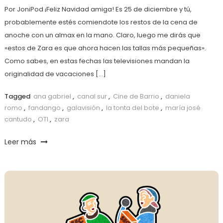
Por JoniPod ¡Feliz Navidad amiga! Es 25 de diciembre y tú,
probablemente estés comiendote los restos de la cena de
anoche con un almax en la mano. Claro, luego me dirás que
«estos de Zara es que ahora hacen las tallas más pequeñas».
Como sabes, en estas fechas las televisiones mandan la
originalidad de vacaciones […]
Tagged
ana gabriel
,
canal sur
,
Cine de Barrio
,
daniela
romo
,
fandango
,
galavisión
,
la tonta del bote
,
maría josé
cantudo
,
OTI
,
zara
Leer más