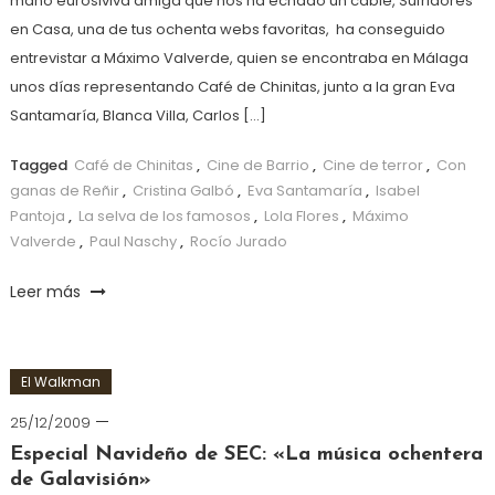
mano eurosiviva amiga que nos ha echado un cable, Sufridores
en Casa, una de tus ochenta webs favoritas, ha conseguido
entrevistar a Máximo Valverde, quien se encontraba en Málaga
unos días representando Café de Chinitas, junto a la gran Eva
Santamaría, Blanca Villa, Carlos […]
Tagged
Café de Chinitas
,
Cine de Barrio
,
Cine de terror
,
Con
ganas de Reñir
,
Cristina Galbó
,
Eva Santamaría
,
Isabel
Pantoja
,
La selva de los famosos
,
Lola Flores
,
Máximo
Valverde
,
Paul Naschy
,
Rocío Jurado
Leer más
El Walkman
25/12/2009
Especial Navideño de SEC: «La música ochentera
de Galavisión»