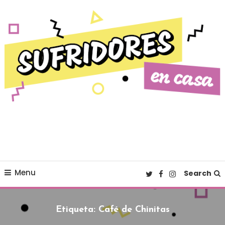
Skip To Content
Cultura pop made in Spain
Sufridores en casa
Menu
Search
Etiqueta:
Café de Chinitas