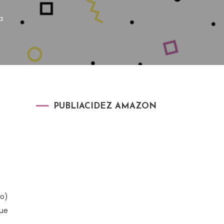
a
PUBLIACIDEZ AMAZON
po)
que