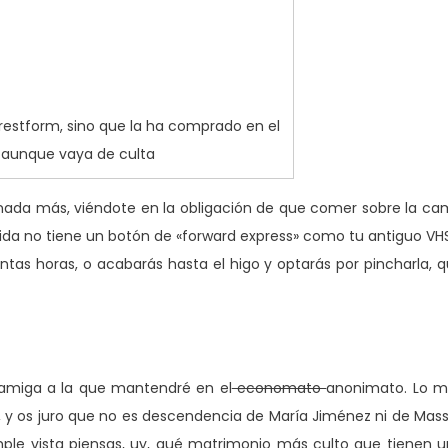
estform, sino que la ha comprado en el
aunque vaya de culta
 nada más, viéndote en la obligación de que comer sobre la c
a vida no tiene un botón de «forward express» como tu antiguo VH
tas horas, o acabarás hasta el higo y optarás por pincharla, 
 amiga a la que mantendré en el
economato
anonimato. Lo m
, y os juro que no es descendencia de María Jiménez ni de Mass
ple vista piensas, uy, qué matrimonio más culto que tienen 