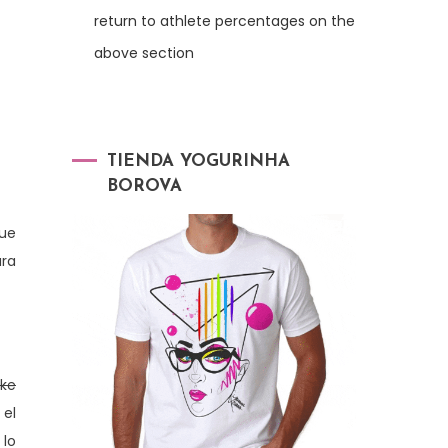
return to athlete percentages on the
above section
TIENDA YOGURINHA
BOROVA
que
ra
ike
 el
 lo