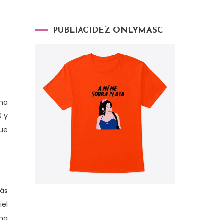
PUBLIACIDEZ ONLYMASC
ama
S y
que
ás
iel
una