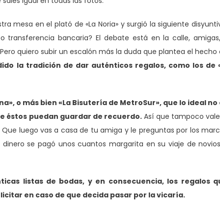
ales igual en todas las fotos.
a mesa en el plató de «La Noria» y surgió la siguiente disyunti
o transferencia bancaria? El debate está en la calle, amigas
Pero quiero subir un escalón más la duda que plantea el hecho
ido la tradición de dar auténticos regalos, como los de 
a», o más bien «La Bisutería de MetroSur», que lo ideal no
que éstos puedan guardar de recuerdo.
Así que tampoco vale
és». Que luego vas a casa de tu amiga y le preguntas por los mar
e dinero se pagó unos cuantos margarita en su viaje de novio
ticas listas de bodas, y en consecuencia, los regalos q
icitar en caso de que decida pasar por la vicaría.