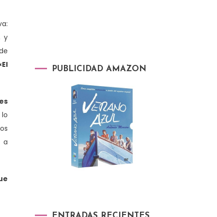
va:
, y
 de
«El
PUBLICIDAD AMAZON
 es
 lo
cos
s a
ue
ENTRADAS RECIENTES