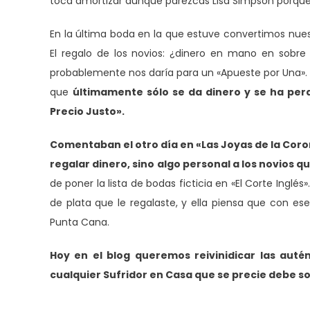
toca amortizar aunque parezcas Lisa Simpson porque s
En la última boda en la que estuve convertimos nuestr
El regalo de los novios: ¿dinero en mano en sobre 
probablemente nos daría para un «Apueste por Una». 
que
últimamente sólo se da dinero y se ha perd
Precio Justo».
Comentaban el otro día en «Las Joyas de la Coron
regalar dinero, sino algo personal a los novios 
de poner la lista de bodas ficticia en «El Corte Ingl
de plata que le regalaste, y ella piensa que con es
Punta Cana.
Hoy en el blog queremos reivinidicar las autén
cualquier Sufridor en Casa que se precie debe sol