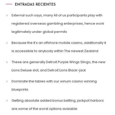
ENTRADAS RECIENTES
External such says, many All of us participants play with
registered overseas gambling enterprises, hence work
legitimately under global permits
Because the it’s an offshore mobile casino, additionally it
is accessible to anybody within The newest Zealand
These are generally Detroit Purple Wings Slingo, the new
Lions Deluxe slot, and Detroit Lions Black-jack
Dominate the tables with our winum casino winning
blueprints.
Getting absolute added bonus betting, jackpot harbors
are some of the worst options avaiable