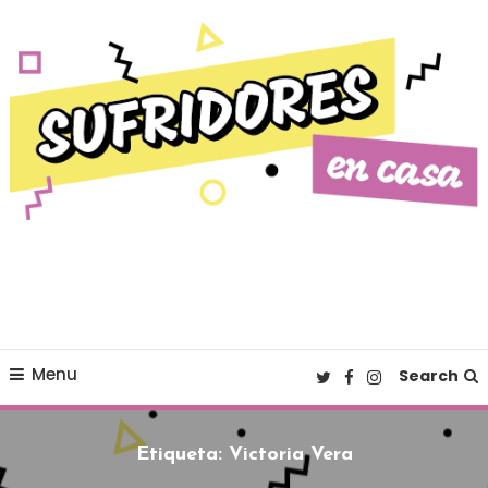
Skip To Content
Cultura pop made in Spain
Sufridores en casa
Menu
Search
Etiqueta:
Victoria Vera