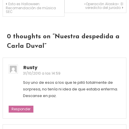
Navegación de entradas
Esto es Halloween:
«Operación Alaska»: El
veredicto del jurado
Recomendación de música
SEC
0 thoughts on “
Nuestra despedida a
Carla Duval
”
Rusty
31/10/2010 a las 14:59
Soy uno de esos a los que le pilló totalmente de
sorpresa, no tenía ni idea de que estaba enferma.
Descanse en paz.
Responder