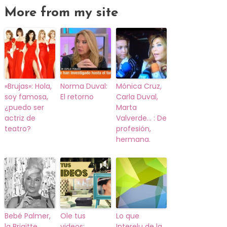
More from my site
«Brujas»: Hola,
Norma Duval:
Mónica Cruz,
soy famosa,
El retorno
Carla Duval,
¿puedo ser
Marta
actriz de
Valverde… : De
teatro?
profesión,
hermana.
Bebé Palmer,
Ole tus
Lo que
la Brigitte
videos:
Interelu de la