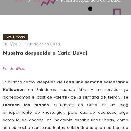
Home
625 Líneas
Nuestra despedida a Carla Duval
625 Líneas
31/10/2010
Sufridores en Casa
Nuestra despedida a Carla Duval
Por JoniPod
Es curioso como
después de toda una semana celebrando
Halloween
en Sufridores, cuando Mike y un servidor ya
planeábamos el post de «cierre» de la semana del terror…
se
tuercen los planes
. Sufridores en Casa es un blog
principalmente de «nostalgia», pero cuando acontece algo
como lo de anoche, es inevitable escribir unas líneas, como
hemos hecho con otras tantas celebridades que nos han ido